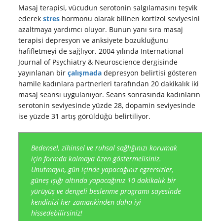
Masaj terapisi, vücudun serotonin salgılamasını teşvik
ederek
stres
hormonu olarak bilinen kortizol seviyesini
azaltmaya yardımcı oluyor. Bunun yanı sıra masaj
terapisi depresyon ve anksiyete bozukluğunu
hafifletmeyi de sağlıyor. 2004 yılında International
Journal of Psychiatry & Neuroscience dergisinde
yayınlanan bir
çalışmada
depresyon belirtisi gösteren
hamile kadınlara partnerleri tarafından 20 dakikalık iki
masaj seansı uygulanıyor. Seans sonrasında kadınların
serotonin seviyesinde yüzde 28, dopamin seviyesinde
ise yüzde 31 artış görüldüğü belirtiliyor.
Bedensel, zihinsel ve ruhsal sağlığınızı korumak
için formda kalmaya özen göstermelisiniz.
Unutmayın, gün içinde yapacağınız egzersizler,
güneş ışığı altında yapacağınız 10 dakikalık bir
yürüyüş ve dengeli beslenme programı sayesinde
kendinizi her zamankinden daha iyi
hissedebilirsiniz!