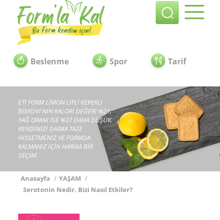
Beslenme
Spor
Tarif
ETİ FORM LİMON LİFLİ KEPEKLİ
BİSKÜVİ'NİN KALORİ DEĞERİ %21,
YAĞ ORANI İSE %37 DAHA DÜŞÜK.
KENDİNİZİ DAİMA TAZE
HİSSETMENİZ VE FORMDA
KALMANIZ İÇİN HARİKA BİR
SEÇİM.
Anasayfa
/
YAŞAM
/
Serotonin Nedir, Bizi Nasıl Etkiler?