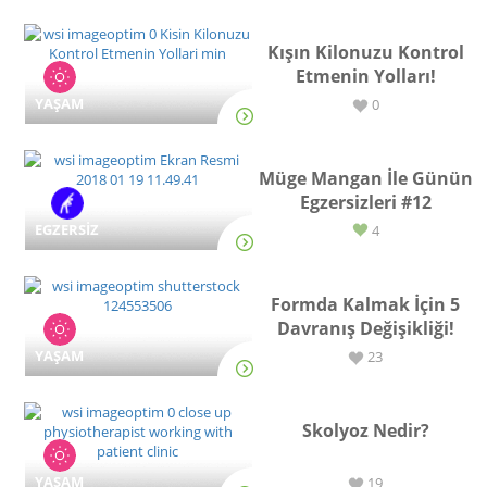
Kışın Kilonuzu Kontrol
Etmenin Yolları!
YAŞAM
0
Müge Mangan İle Günün
Egzersizleri #12
EGZERSİZ
4
Formda Kalmak İçin 5
Davranış Değişikliği!
YAŞAM
23
Skolyoz Nedir?
YAŞAM
19