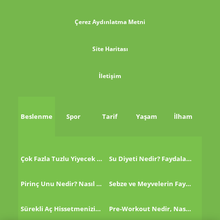
Çerez Aydınlatma Metni
Site Haritası
İletişim
Beslenme
Spor
Tarif
Yaşam
İlham
Çok Fazla Tuzlu Yiyecek Tükettikten Sonra Ne Yapmalı?
Su Diyeti Nedir? Faydaları Nelerdir?
Pirinç Unu Nedir? Nasıl Tüketilir?
Sebze ve Meyvelerin Faydaları!
Sürekli Aç Hissetmenizin 8 Nedeni!
Pre-Workout Nedir, Nasıl Kullanılır?