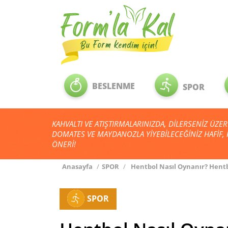
BESLENME
SPOR
KAHVALTI VE ATIŞTIRMALARINIZDA, DİLERSENİZ ÜZER
DOMATES VE MAYDANOZLA YİYEBİLECEĞİNİZ HAFİF, PR
ÖNERİ!
Anasayfa
/
SPOR
/
Hentbol Nasıl Oynanır? Hentb
SPOR