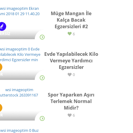
Müge Mangan İle
Kalça Bacak
Egzersizleri #2
ERSİZ
6
Evde Yapılabilecek Kilo
Vermeye Yardımcı
Egzersizler
OR
0
Spor Yaparken Aşırı
Terlemek Normal
Midir?
OR
6