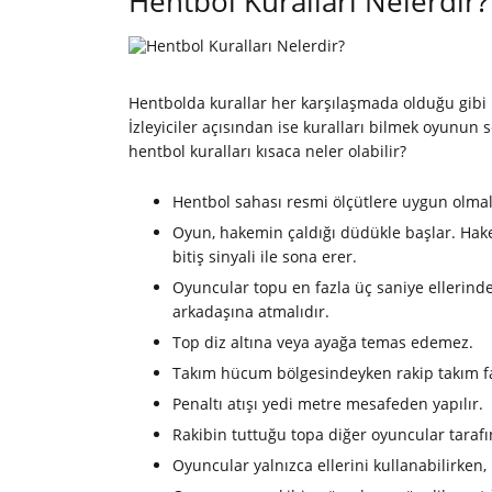
Hentbol Kuralları Nelerdir?
Hentbolda kurallar her karşılaşmada olduğu gibi
İzleyiciler açısından ise kuralları bilmek oyunun 
hentbol kuralları kısaca neler olabilir?
Hentbol sahası resmi ölçütlere uygun olmal
Oyun, hakemin çaldığı düdükle başlar. Hak
bitiş sinyali ile sona erer.
Oyuncular topu en fazla üç saniye ellerinde
arkadaşına atmalıdır.
Top diz altına veya ayağa temas edemez.
Takım hücum bölgesindeyken rakip takım fau
Penaltı atışı yedi metre mesafeden yapılır.
Rakibin tuttuğu topa diğer oyuncular tarafı
Oyuncular yalnızca ellerini kullanabilirken, k