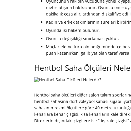
Oyuncunun rakibin vücuduna yönelik yaptığı
metre atışına hak kazanır. Oyuncu önce uy
dakikalık ceza alır, ardından diskalifiye edili
Kadın ve erkek takımlarının süreleri birbirin
Oyunda iki hakem bulunur.
Oyuncu değişikliği sınırlaması yoktur.
Maçlar eleme turu olmadığı müddetçe berab
puan kazanırken, galibiyet olan taraf varsa 
Hentbol Saha Ölçüleri Nele
Hentbol saha ölçüleri diğer salon takım sporlarına
hentbol sahasına dört voleybol sahası sığabiliyor!
sahasının resmi ölçütlere göre 40 metre uzunluğa
kenarlara kenar çizgisi, kısa kenarların kale direk
Direklerin dışındaki çizgilere ise “dış kale çizgisi” 