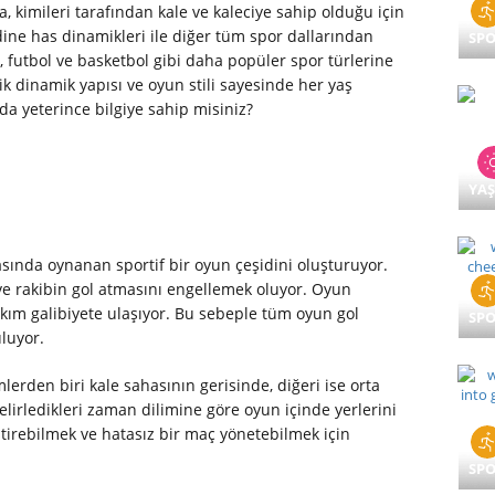
a, kimileri tarafından kale ve kaleciye sahip olduğu için
dine has dinamikleri ile diğer tüm spor dallarından
SP
, futbol ve basketbol gibi daha popüler spor türlerine
elik dinamik yapısı ve oyun stili sayesinde her yaş
nda yeterince bilgiye sahip misiniz?
YA
rasında oynanan sportif bir oyun çeşidini oluşturuyor.
ve rakibin gol atmasını engellemek oluyor. Oyun
akım galibiyete ulaşıyor. Bu sebeple tüm oyun gol
SP
luyor.
rden biri kale sahasının gerisinde, diğeri ise orta
lirledikleri zaman dilimine göre oyun içinde yerlerini
ştirebilmek ve hatasız bir maç yönetebilmek için
SP