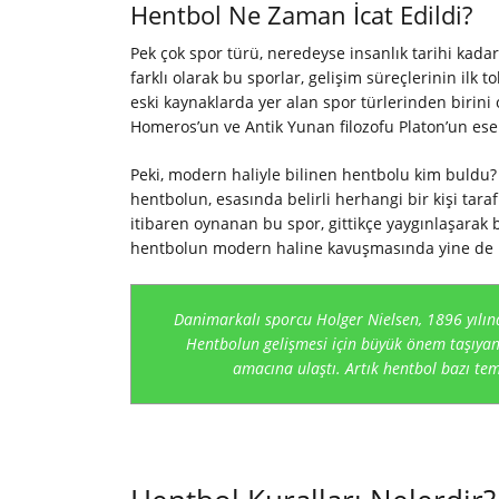
Hentbol Ne Zaman İcat Edildi?
Pek çok spor türü, neredeyse insanlık tarihi kad
farklı olarak bu sporlar, gelişim süreçlerinin ilk 
eski kaynaklarda yer alan spor türlerinden birini
Homeros’un ve Antik Yunan filozofu Platon’un ese
Peki, modern haliyle bilinen hentbolu kim buldu?
hentbolun, esasında belirli herhangi bir kişi tara
itibaren oynanan bu spor, gittikçe yaygınlaşarak
hentbolun modern haline kavuşmasında yine de bir
Danimarkalı sporcu Holger Nielsen, 1896 yılınd
Hentbolun gelişmesi için büyük önem taşıyan
amacına ulaştı. Artık hentbol bazı te