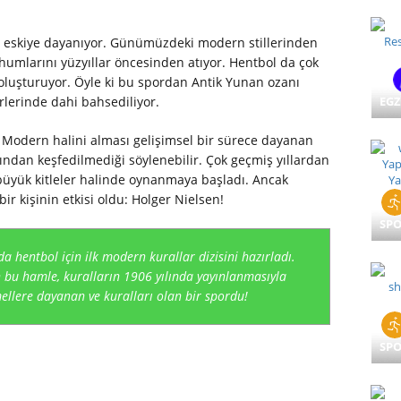
ar eskiye dayanıyor. Günümüzdeki modern stillerinden
tohumlarını yüzyıllar öncesinden atıyor. Hentbol da çok
 oluşturuyor. Öyle ki bu spordan Antik Yunan ozanı
EGZ
rlerinde dahi bahsediliyor.
 Modern halini alması gelişimsel bir sürece dayanan
fından keşfedilmediği söylenebilir. Çok geçmiş yıllardan
 büyük kitleler halinde oynanmaya başladı. Ancak
 kişinin etkisi oldu: Holger Nielsen!
SP
a hentbol için ilk modern kurallar dizisini hazırladı.
 bu hamle, kuralların 1906 yılında yayınlanmasıyla
mellere dayanan ve kuralları olan bir spordu!
SP