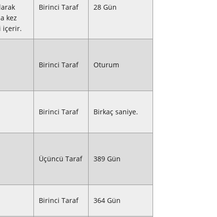
larak
Birinci Taraf
28 Gün
la kez
 içerir.
Birinci Taraf
Oturum
Birinci Taraf
Birkaç saniye.
Üçüncü Taraf
389 Gün
Birinci Taraf
364 Gün