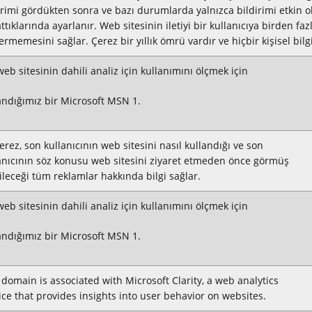
irimi gördükten sonra ve bazı durumlarda yalnızca bildirimi etkin o
ttıklarında ayarlanır. Web sitesinin iletiyi bir kullanıcıya birden faz
ermemesini sağlar. Çerez bir yıllık ömrü vardır ve hiçbir kişisel bilgi
web sitesinin dahili analiz için kullanımını ölçmek için
andığımız bir Microsoft MSN 1.
erez, son kullanıcının web sitesini nasıl kullandığı ve son
anıcının söz konusu web sitesini ziyaret etmeden önce görmüş
ileceği tüm reklamlar hakkında bilgi sağlar.
web sitesinin dahili analiz için kullanımını ölçmek için
andığımız bir Microsoft MSN 1.
 domain is associated with Microsoft Clarity, a web analytics
ice that provides insights into user behavior on websites.