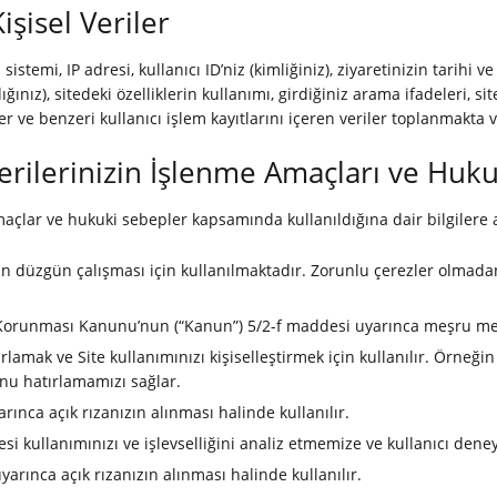
işisel Veriler
m sistemi, IP adresi, kullanıcı ID’niz (kimliğiniz), ziyaretinizin tarihi
nız), sitedeki özelliklerin kullanımı, girdiğiniz arama ifadeleri, siteyi
er ve benzeri kullanıcı işlem kayıtlarını içeren veriler toplanmakta 
 Verilerinizin İşlenme Amaçları ve Huk
maçlar ve hukuki sebepler kapsamında kullanıldığına dair bilgilere 
in düzgün çalışması için kullanılmaktadır. Zorunlu çerezler olmadan
rin Korunması Kanunu’nun (“Kanun”) 5/2-f maddesi uyarınca meşru me
tırlamak ve Site kullanımınızı kişiselleştirmek için kullanılır. Örneği
u hatırlamamızı sağlar.
rınca açık rızanızın alınması halinde kullanılır.
esi kullanımınızı ve işlevselliğini analiz etmemize ve kullanıcı dene
rınca açık rızanızın alınması halinde kullanılır.