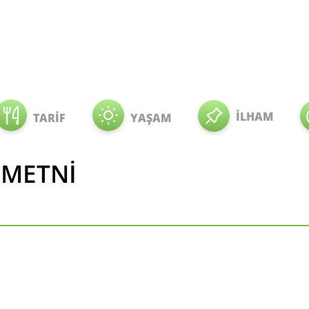
İLHAM
TARİF
YAŞAM
 METNİ