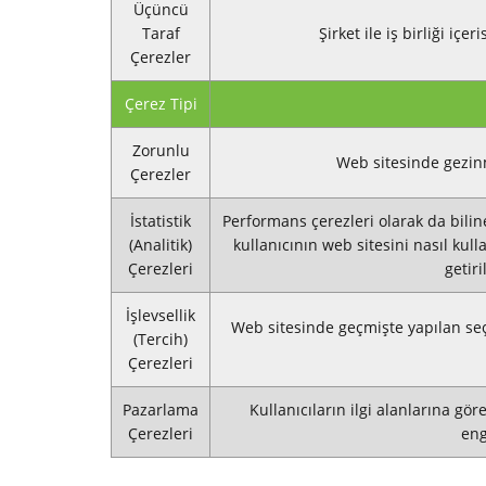
Üçüncü
Taraf
Şirket ile iş birliği iç
Çerezler
Çerez Tipi
Zorunlu
Web sitesinde gezinme
Çerezler
İstatistik
Performans çerezleri olarak da bilinen 
(Analitik)
kullanıcının web sitesini nasıl kulla
Çerezleri
getir
İşlevsellik
Web sitesinde geçmişte yapılan seçiml
(Tercih)
Çerezleri
Pazarlama
Kullanıcıların ilgi alanlarına gö
Çerezleri
eng