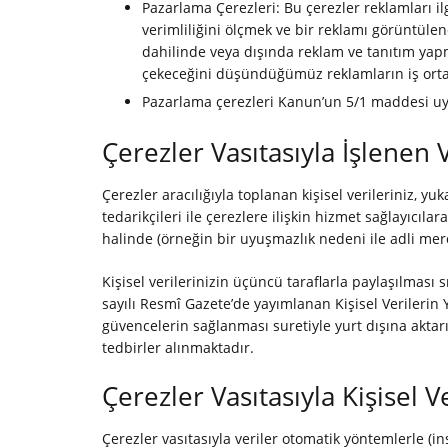
Pazarlama Çerezleri: Bu çerezler reklamları i
verimliliğini ölçmek ve bir reklamı görüntülend
dahilinde veya dışında reklam ve tanıtım yapma
çekeceğini düşündüğümüz reklamların iş ortakl
Pazarlama çerezleri Kanun’un 5/1 maddesi uyar
Çerezler Vasıtasıyla İşlenen 
Çerezler aracılığıyla toplanan kişisel verileriniz, y
tedarikçileri ile çerezlere ilişkin hizmet sağlayıcıla
halinde (örneğin bir uyuşmazlık nedeni ile adli merci
Kişisel verilerinizin üçüncü taraflarla paylaşılmas
sayılı Resmî Gazete’de yayımlanan Kişisel Verilerin 
güvencelerin sağlanması suretiyle yurt dışına aktarı
tedbirler alınmaktadır.
Çerezler Vasıtasıyla Kişisel
Çerezler vasıtasıyla veriler otomatik yöntemlerle (i