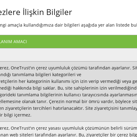
lere İlişkin Bilgiler
gi amaçla kullandığımıza dair bilgileri aşağıda yer alan listede bul
LANIM AMACI
erez, OneTrust'ın çerez uyumluluk çözümü tarafından ayarlanır. Si
andığı tanımlama bilgileri kategorileri ve
retçilerin her kategorinin kullanımı için izin verip vermediği veya ge
ediği hakkında bilgi saklar. Bu, site sahiplerinin izin verilmediğin
gorideki tanımlama bilgilerinin kullanıcı tarayıcısında ayarlanmasın
llemesine olanak tanır. Çerezin normal bir ömrü vardır, böylece sit
n ziyaretçilerin tercihleri hatırlanacaktır. Site ziyaretçisini tanımla
ir bilgi içermez.
erez, OneTrust'ın çerez yasası uyumluluk çözümünün belirli sürüm
anan web siteleri tarafından ayarlanır. Bu, ziyaretçiler bir çerez bilg