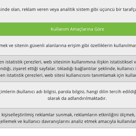
erisinde olan, reklam veren veya analitik sistem gibi üçüncü bir tarafç
Kullanım Amaçlarına Göre
k ve sitenin güvenli alanlarına erişim gibi özelliklerin kullanılması
istatistik çerezleri, web sitesinin kullanımına ilişkin istatistiksel ve
ndığı, ziyaret ettiği sayfalar, tıkladığı bağlantılar şeklinde, kullanıcı
ilen istatistik çerezleri, web sitesi kullanıcısını tanımlamak için kul
erin (kullanıcı adı bilgisi, parola bilgisi, hangi dilin tercih edildiğ
olarak da adlandırılmaktadır.
re kişiselleştirilmiş reklamlar sunmak, reklamların etkinliğini ölçmek
ellemek ve kullanıcı davranışlarını analiz etmek amacıyla kullanılan