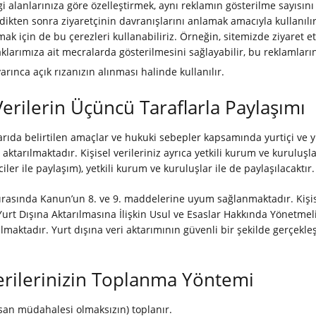
lgi alanlarınıza göre özelleştirmek, aynı reklamın gösterilme sayıs
ikten sonra ziyaretçinin davranışlarını anlamak amacıyla kullanılır.
k için de bu çerezleri kullanabiliriz. Örneğin, sitemizde ziyaret ett
arımıza ait mecralarda gösterilmesini sağlayabilir, bu reklamların 
ınca açık rızanızın alınması halinde kullanılır.
Verilerin Üçüncü Taraflarla Paylaşımı
ukarıda belirtilen amaçlar ve hukuki sebepler kapsamında yurtiçi ve yu
ra aktarılmaktadır. Kişisel verileriniz ayrıca yetkili kurum ve kuruluş
ler ile paylaşım), yetkili kurum ve kuruluşlar ile de paylaşılacaktır.
ı sırasında Kanun’un 8. ve 9. maddelerine uyum sağlanmaktadır. Kişi
Yurt Dışına Aktarılmasına İlişkin Usul ve Esaslar Hakkında Yönetmel
lmaktadır. Yurt dışına veri aktarımının güvenli bir şekilde gerçekleş
 Verilerinizin Toplanma Yöntemi
nsan müdahalesi olmaksızın) toplanır.