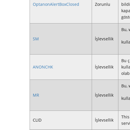
OptanonAlertBoxClosed
Zorunlu
bild
kapa
göst
Bu, 
SM
İşlevsellik
kull
Bu ç
ANONCHK
İşlevsellik
kull
olab
Bu, 
MR
İşlevsellik
kull
This
CLID
İşlevsellik
serv