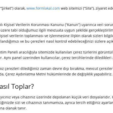
“Şirket”) olarak,
www.formlakal.com
web sitemizi (“Site”), ziyaret ed
.
lı Kişisel Verilerin Korunması Kanunu (“Kanun”) uyarınca veri soru
 üzere tabi olduğumuz ilgili mevzuata uygun şekilde gerçekleştirilm
kişisel verilerin toplanması ve işlenmesine ilişkin olarak sizleri bi
andığımızı ve bu çerezleri nasıl kontrol edebileceğinizi sizlere açı
tim Paneli aracılığıyla sitemizde kullanılan çerez türlerini görünt
ir. Aynı panel üzerinden kullanıcılar, çerez tercihlerinde diledikle
z çerezleri dilediğimiz zaman devre dışı bırakma, mevcut çerezlerin
uda, Çerez Aydınlatma Metni hükümlerinde de değişiklik yapabiliriz.
asıl Toplar?
arayıcınız veya cihazınız üzerinde depolanan küçük veri dosyalarıdır. 
ğinizde sizi ve cihazınızı tanımamıza, ayrıca tercih ettiğiniz ayarları
na olanak tanır.