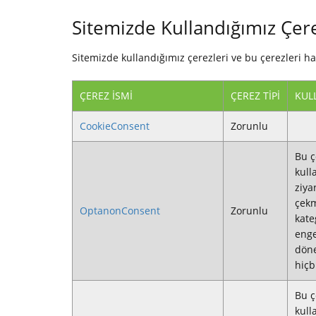
Sitemizde Kullandığımız Çerez
Sitemizde kullandığımız çerezleri ve bu çerezleri han
ÇEREZ İSMI
ÇEREZ TIPI
KUL
CookieConsent
Zorunlu
Bu ç
kull
ziya
çekm
OptanonConsent
Zorunlu
kate
enge
döne
hiçb
Bu ç
kull