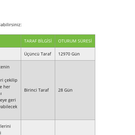
abilirsiniz:
TARAF BILGISI
OTURUM SÜRESI
Üçüncü Taraf
12970 Gün
tenin
ri çekilip
de her
Birinci Taraf
28 Gün
ı
eye geri
yabilecek
lerini
i