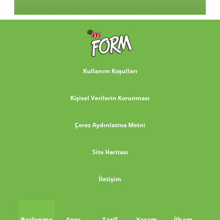
Kullanım Koşulları
Kişisel Verilerin Korunması
Çerez Aydınlatma Metni
Site Haritası
İletişim
Beslenme
Spor
Tarif
Yaşam
İlham