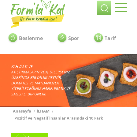
Beslenme
Spor
Tarif
KAHVALTI VE
ATIŞTIRMALARINIZDA, DİLERSENİZ
ÜZERİNDE BİR DİLİM PEYNİR,
DOMATES VE MAYDANOZLA
YİYEBİLECEĞİNİZ HAFİF, PRATİK VE
SAĞLIKLI BİR ÖNERİ!
Anasayfa
/
İLHAM
/
Pozitif ve Negatif İnsanlar Arasındaki 10 Fark