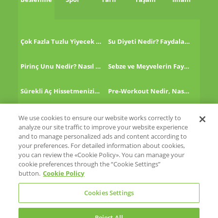
Çok Fazla Tuzlu Yiyecek Tükettikten Sonra Ne Yapmalı?
Su Diyeti Nedir? Faydaları Nelerdir?
Pirinç Unu Nedir? Nasıl Tüketilir?
Sebze ve Meyvelerin Faydaları!
Sürekli Aç Hissetmenizin 8 Nedeni!
Pre-Workout Nedir, Nasıl Kullanılır?
Kinoa Nedir, Nasıl Tüketilir?
Altın Çilek Nedir? Faydaları Nelerdir?
We use cookies to ensure our website works correctly to
analyze our site traffic to improve your website experience
and to manage personalized ads and content according to
your preferences. For detailed information about cookies,
you can review the «Cookie Policy». You can manage your
cookie preferences through the “Cookie Settings”
Eti
button.
Cookie Policy
Eti Cicibebe
Glutensiz Hayat
Cookies Settings
Reject All