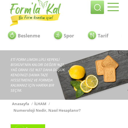
Beslenme
Spor
Tarif
ETİ FORM LİMON LİFLİ KEPEKLİ
BİSKÜVİ'NİN KALORİ DEĞERİ %21,
YAĞ ORANI İSE %37 DAHA DÜŞÜK.
KENDİNİZİ DAİMA TAZE
HİSSETMENİZ VE FORMDA
KALMANIZ İÇİN HARİKA BİR
SEÇİM.
Anasayfa
/
İLHAM
/
Numeroloji Nedir, Nasıl Hesaplanır?