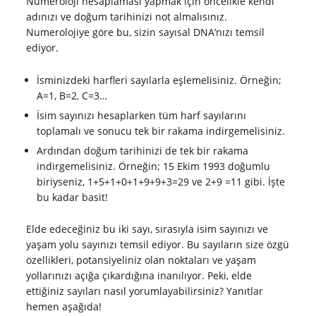
Numeroloji hesaplaması yapmak için öncelikle kendi
adınızı ve doğum tarihinizi not almalısınız.
Numerolojiye göre bu, sizin sayısal DNA’nızı temsil
ediyor.
İsminizdeki harfleri sayılarla eşlemelisiniz. Örneğin;
A=1, B=2, C=3…
İsim sayınızı hesaplarken tüm harf sayılarını
toplamalı ve sonucu tek bir rakama indirgemelisiniz.
Ardından doğum tarihinizi de tek bir rakama
indirgemelisiniz. Örneğin; 15 Ekim 1993 doğumlu
biriyseniz, 1+5+1+0+1+9+9+3=29 ve 2+9 =11 gibi. İşte
bu kadar basit!
Elde edeceğiniz bu iki sayı, sırasıyla isim sayınızı ve
yaşam yolu sayınızı temsil ediyor. Bu sayıların size özgü
özellikleri, potansiyeliniz olan noktaları ve yaşam
yollarınızı açığa çıkardığına inanılıyor. Peki, elde
ettiğiniz sayıları nasıl yorumlayabilirsiniz? Yanıtlar
hemen aşağıda!