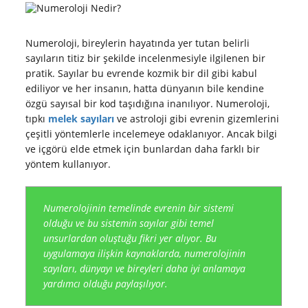
Numeroloji, bireylerin hayatında yer tutan belirli
sayıların titiz bir şekilde incelenmesiyle ilgilenen bir
pratik. Sayılar bu evrende kozmik bir dil gibi kabul
ediliyor ve her insanın, hatta dünyanın bile kendine
özgü sayısal bir kod taşıdığına inanılıyor. Numeroloji,
tıpkı
melek sayıları
ve astroloji gibi evrenin gizemlerini
çeşitli yöntemlerle incelemeye odaklanıyor. Ancak bilgi
ve içgörü elde etmek için bunlardan daha farklı bir
yöntem kullanıyor.
Numerolojinin temelinde evrenin bir sistemi
olduğu ve bu sistemin sayılar gibi temel
unsurlardan oluştuğu fikri yer alıyor. Bu
uygulamaya ilişkin kaynaklarda, numerolojinin
sayıları, dünyayı ve bireyleri daha iyi anlamaya
yardımcı olduğu paylaşılıyor.