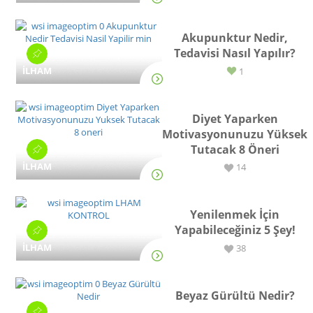
Akupunktur Nedir,
Tedavisi Nasıl Yapılır?
İLHAM
1
Diyet Yaparken
Motivasyonunuzu Yüksek
Tutacak 8 Öneri
İLHAM
14
Yenilenmek İçin
Yapabileceğiniz 5 Şey!
İLHAM
38
Beyaz Gürültü Nedir?