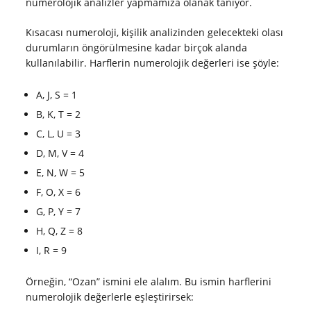
numerolojik analizler yapmamıza olanak tanıyor.
Kısacası numeroloji, kişilik analizinden gelecekteki olası
durumların öngörülmesine kadar birçok alanda
kullanılabilir. Harflerin numerolojik değerleri ise şöyle:
A, J, S = 1
B, K, T = 2
C, L, U = 3
D, M, V = 4
E, N, W = 5
F, O, X = 6
G, P, Y = 7
H, Q, Z = 8
I, R = 9
Örneğin, “Ozan” ismini ele alalım. Bu ismin harflerini
numerolojik değerlerle eşleştirirsek: