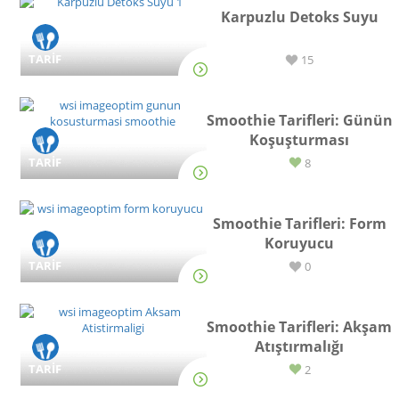
Karpuzlu Detoks Suyu
TARİF
15
Smoothie Tarifleri: Günün
Koşuşturması
TARİF
8
Smoothie Tarifleri: Form
Koruyucu
TARİF
0
Smoothie Tarifleri: Akşam
Atıştırmalığı
TARİF
2