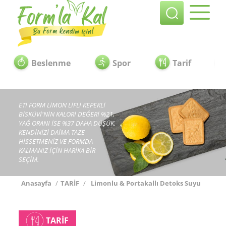
Beslenme
Spor
Tarif
ETİ FORM LİMON LİFLİ KEPEKLİ
BİSKÜVİ'NİN KALORİ DEĞERİ %21,
YAĞ ORANI İSE %37 DAHA DÜŞÜK.
KENDİNİZİ DAİMA TAZE
HİSSETMENİZ VE FORMDA
KALMANIZ İÇİN HARİKA BİR
SEÇİM.
Anasayfa
/
TARİF
/
Limonlu & Portakallı Detoks Suyu
TARİF