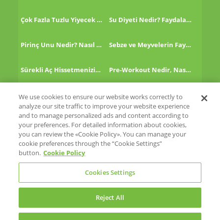
Çok Fazla Tuzlu Yiyecek Tükettikten Sonra Ne Yapmalı?
Su Diyeti Nedir? Faydaları Nelerdir?
Pirinç Unu Nedir? Nasıl Tüketilir?
Sebze ve Meyvelerin Faydaları!
Sürekli Aç Hissetmenizin 8 Nedeni!
Pre-Workout Nedir, Nasıl Kullanılır?
Kinoa Nedir, Nasıl Tüketilir?
Altın Çilek Nedir? Faydaları Nelerdir?
We use cookies to ensure our website works correctly to
analyze our site traffic to improve your website experience
and to manage personalized ads and content according to
your preferences. For detailed information about cookies,
you can review the «Cookie Policy». You can manage your
cookie preferences through the “Cookie Settings”
Eti
button.
Cookie Policy
Eti Cicibebe
Glutensiz Hayat
Cookies Settings
Reject All