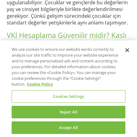
uygulanabiliyor. Çocuklar ve gençlerde bu değerlerin
yaş ve cinsiyet bilgileriyle birlikte değerlendirilmesi
gerekiyor. Çünkü gelişim sürecindeki çocuklar için
standart değerler yetişkinlerle aynı anlamı taşımıyor.
VKİ Hesaplama Güvenilir midir? Kaslı
Bireylerde Nasıl Değerlendirilmelidir?
We use cookies to ensure our website works correctly to
VKİ, çoğu durumda güvenilir ve yaygın kullanılan bir
analyze our site traffic to improve your website experience
and to manage personalized ads and content according to
ölçüt olarak kabul ediliyor. Ancak tıbbi araştırma
your preferences. For detailed information about cookies,
kurumu National Institutes of Health’in
VKİ
you can review the «Cookie Policy». You can manage your
hesaplamasına
göre bu değerlerde kas kütlesi, kemik
cookie preferences through the “Cookie Settings”
yoğunluğu veya vücut kompozisyonu gibi etkenler
button.
Cookie Policy
hesaba katılmıyor. Dolayısıyla kas kütlesi fazla olan
bireylerde vücut kitle indeksi yağ oranını tam olarak
Cookies Settings
yansıtmayabiliyor. Kaslı bireyler için ideal
değerlendirme farklı ölçümlerle desteklenerek
Reject All
yapılabiliyor.
İdeal Kilo Nedir ve Nasıl Belirlenir?
Accept All