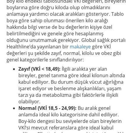
Boy kilo endeksi tablosundaki VKİ değerleri, bireylerin
boylarına göre doğru kiloda olup olmadıklarını
anlamaya yardımcı olacak aralıkları gösteriyor. Tablo
boya göre sahip olunması önerilen kilo aralığı
hakkında bilgi verse de bu değerlerin kişiye özel
belirtilmediğini ve genele göre hesaplanmış
olduğunu unutmamak gerekiyor. Global sağlık portalı
Healthline’da yayınlanan bir
makaleye
göre VKİ
değerleri şu şekilde zayıf, normal, kilolu ve obez gibi
genel kategorilerle sınıflandırılıyor:
Zayıf (VKİ < 18,49):
İlgili aralıkta yer alan
bireyler, genel tanıma göre ideal kilonun altında
kabul ediliyor. Bu durum düşük vücut ağırlığına
işaret ediyor ve beslenme alışkanlıkları, yaşam
tarzı ya da metabolizma gibi faktörlerle ilişkili
olabiliyor.
Normal (VKİ 18,5 - 24,99):
Bu aralık genel
anlamda ideal kilo kategorisine dahil ediliyor.
Boy-kilo dengesi bu seviyelerde olan bireylerin
VKİ’si mevcut referanslara göre ideal kabul