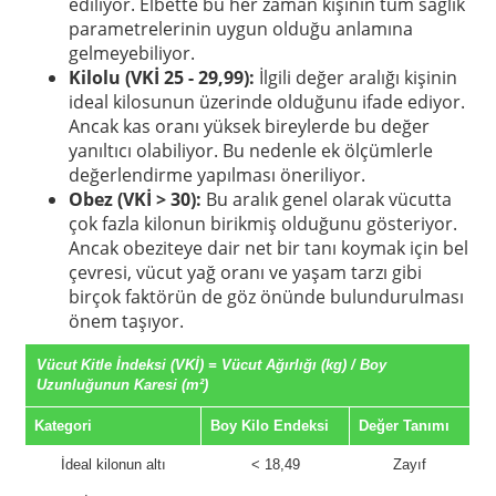
ediliyor. Elbette bu her zaman kişinin tüm sağlık
parametrelerinin uygun olduğu anlamına
gelmeyebiliyor.
Kilolu (VKİ 25 - 29,99):
İlgili değer aralığı kişinin
ideal kilosunun üzerinde olduğunu ifade ediyor.
Ancak kas oranı yüksek bireylerde bu değer
yanıltıcı olabiliyor. Bu nedenle ek ölçümlerle
değerlendirme yapılması öneriliyor.
Obez (VKİ > 30):
Bu aralık genel olarak vücutta
çok fazla kilonun birikmiş olduğunu gösteriyor.
Ancak obeziteye dair net bir tanı koymak için bel
çevresi, vücut yağ oranı ve yaşam tarzı gibi
birçok faktörün de göz önünde bulundurulması
önem taşıyor.
Vücut Kitle İndeksi (VKİ) = Vücut Ağırlığı (kg) / Boy
Uzunluğunun Karesi (m²)
Kategori
Boy Kilo Endeksi
Değer Tanımı
İdeal kilonun altı
< 18,49
Zayıf