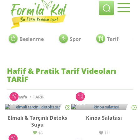
Beslenme
Spor
Tarif
Hafif & Pratik Tarif Videoları
TARİF
Anasayfa
/
TARİF
TARİF
TARİF
Elmalı & Tarçınlı Detoks
Kinoa Salatası
Suyu
18
11