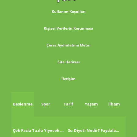
Kullanım Koşulları
Kişisel Verilerin Korunması
Çerez Aydınlatma Metni
Site Haritası
İletişim
Beslenme
Spor
Tarif
Yaşam
İlham
Çok Fazla Tuzlu Yiyecek Tükettikten Sonra Ne Yapmalı?
Su Diyeti Nedir? Faydaları Nelerdir?