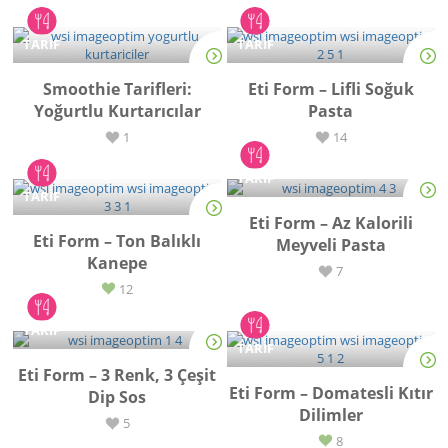
TARİF
TARİF
Smoothie Tarifleri:
Eti Form – Lifli Soğuk
Yoğurtlu Kurtarıcılar
Pasta
1
14
TARİF
TARİF
Eti Form – Az Kalorili
Eti Form – Ton Balıklı
Meyveli Pasta
Kanepe
7
12
TARİF
TARİF
Eti Form – 3 Renk, 3 Çeşit
Eti Form – Domatesli Kıtır
Dip Sos
Dilimler
5
8