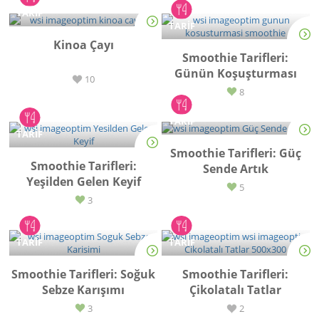
TARİF
TARİF
Kinoa Çayı
Smoothie Tarifleri:
Günün Koşuşturması
10
8
TARİF
TARİF
Smoothie Tarifleri: Güç
Smoothie Tarifleri:
Sende Artık
Yeşilden Gelen Keyif
5
3
TARİF
TARİF
Smoothie Tarifleri: Soğuk
Smoothie Tarifleri:
Sebze Karışımı
Çikolatalı Tatlar
3
2