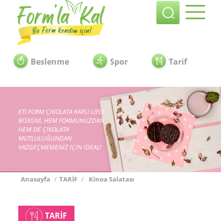
Beslenme
Spor
Tarif
ETİ FORM ÇİKOLATA KAPLI LİFLİ
BİSKÜVİ, HEM FORMUNUZDAN
HEM DE ÇİKOLATA
MUTLULUĞUNDAN
VAZGEÇMEMENİZ İÇİN İDEAL!
Anasayfa
/
TARİF
/
Kinoa Salatası
TARİF