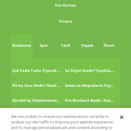
Site Haritası
İletişim
Beslenme
Spor
Tarif
Yaşam
İlham
Çok Fazla Tuzlu Yiyecek Tükettikten Sonra Ne Yapmalı?
Su Diyeti Nedir? Faydaları Nelerdir?
Pirinç Unu Nedir? Nasıl Tüketilir?
Sebze ve Meyvelerin Faydaları!
Sürekli Aç Hissetmenizin 8 Nedeni!
Pre-Workout Nedir, Nasıl Kullanılır?
Kinoa Nedir, Nasıl Tüketilir?
Altın Çilek Nedir? Faydaları Nelerdir?
We use cookies to ensure our website works correctly to
analyze our site traffic to improve your website experience
and to manage personalized ads and content according to