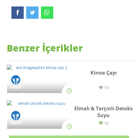
Benzer İçerikler
Kinoa Çayı
TARİF
10
Elmalı & Tarçınlı Detoks
Suyu
TARİF
18