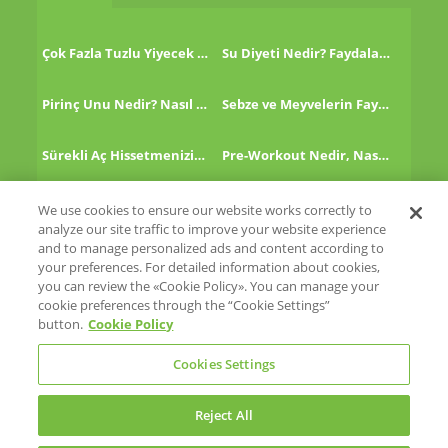
Çok Fazla Tuzlu Yiyecek Tükettikten Sonra Ne Yapmalı?
Su Diyeti Nedir? Faydaları Nelerdir?
Pirinç Unu Nedir? Nasıl Tüketilir?
Sebze ve Meyvelerin Faydaları!
Sürekli Aç Hissetmenizin 8 Nedeni!
Pre-Workout Nedir, Nasıl Kullanılır?
Kinoa Nedir, Nasıl Tüketilir?
Altın Çilek Nedir? Faydaları Nelerdir?
We use cookies to ensure our website works correctly to
analyze our site traffic to improve your website experience
and to manage personalized ads and content according to
your preferences. For detailed information about cookies,
you can review the «Cookie Policy». You can manage your
cookie preferences through the “Cookie Settings”
Eti
button.
Cookie Policy
Eti Cicibebe
Glutensiz Hayat
Cookies Settings
Reject All