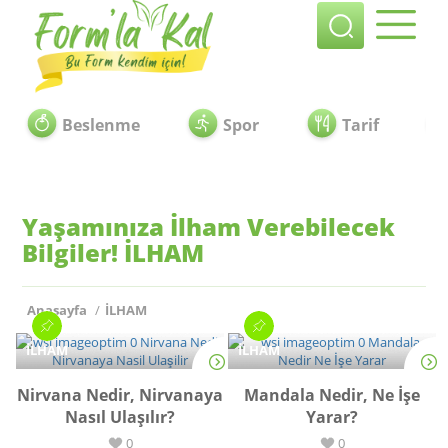
Beslenme
Spor
Tarif
Yaşamınıza İlham Verebilecek
Bilgiler!
İLHAM
Anasayfa
/
İLHAM
İLHAM
İLHAM
Nirvana Nedir, Nirvanaya
Mandala Nedir, Ne İşe
Nasıl Ulaşılır?
Yarar?
0
0