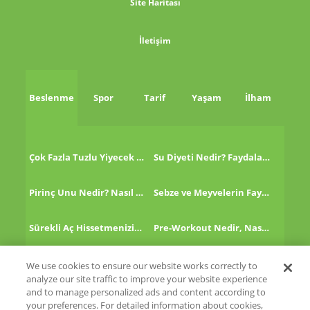
Site Haritası
İletişim
Beslenme
Spor
Tarif
Yaşam
İlham
Çok Fazla Tuzlu Yiyecek Tükettikten Sonra Ne Yapmalı?
Su Diyeti Nedir? Faydaları Nelerdir?
Pirinç Unu Nedir? Nasıl Tüketilir?
Sebze ve Meyvelerin Faydaları!
Sürekli Aç Hissetmenizin 8 Nedeni!
Pre-Workout Nedir, Nasıl Kullanılır?
Kinoa Nedir, Nasıl Tüketilir?
Altın Çilek Nedir? Faydaları Nelerdir?
We use cookies to ensure our website works correctly to
analyze our site traffic to improve your website experience
and to manage personalized ads and content according to
your preferences. For detailed information about cookies,