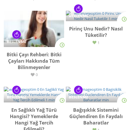
BESLENME
Pirinç Unu Nedir? Nasıl
Tüketilir?
BESLENME
1
Bitki Çayı Rehberi: Bitki
Çayları Hakkında Tüm
Bilinmeyenler
0
BESLENME
BESLENME
En Sağlıklı Yağ Türü
Bağışıklık Sistemini
Hangisi? Yemeklerde
Güçlendiren En Faydalı
Hangi Yağ Tercih
Baharatlar
Edilmeli?