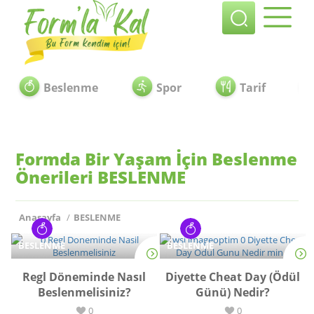
Beslenme
Spor
Tarif
Formda Bir Yaşam İçin Beslenme
Önerileri
BESLENME
Anasayfa
/
BESLENME
BESLENME
BESLENME
Regl Döneminde Nasıl
Diyette Cheat Day (Ödül
Beslenmelisiniz?
Günü) Nedir?
0
0