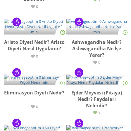
1
0
BESLENME
BESLENME
Aristo Diyeti Nedir? Aristo
Ashwagandha Nedir?
Diyeti Nasıl Uygulanır?
Ashwagandha Ne İşe
Yarar?
0
0
BESLENME
BESLENME
Eliminasyon Diyeti Nedir?
Ejder Meyvesi (Pitaya)
Nedir? Faydaları
Nelerdir?
0
1
BESLENME
BESLENME