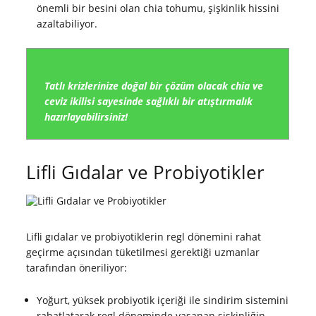
önemli bir besini olan chia tohumu, şişkinlik hissini
azaltabiliyor.
Tatlı krizlerinize doğal bir çözüm olacak chia ve
ceviz ikilisi sayesinde sağlıklı bir atıştırmalık
hazırlayabilirsiniz!
Lifli Gıdalar ve Probiyotikler
Lifli gıdalar ve probiyotiklerin regl dönemini rahat
geçirme açısından tüketilmesi gerektiği uzmanlar
tarafından öneriliyor:
Yoğurt, yüksek probiyotik içeriği ile sindirim sistemini
rahatlatarak regl döneminde yaşanan şişkinliğin