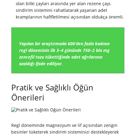
olan bitki çayları arasında yer alan rezene çayı,
sindirim sistemini rahatlatarak yaşanan adet
kramplarının hafifletilmesi açısından oldukça önemli.
Yapılan bir araştırmada 600’den fazla kadının
regl döneminin ilk 3–4 gününde 750–2 bin mg
zencefil tozu tükettiğinde adet ağrılarının
azaldığı ifade ediliyor.
Pratik ve Sağlıklı Öğün
Önerileri
Regl döneminde magnezyum ve lif açısından zengin
besinler tüketerek sindirim sisteminizi destekleyerek