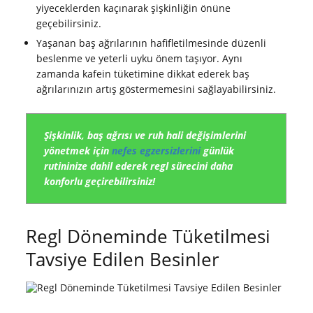
yiyeceklerden kaçınarak şişkinliğin önüne
geçebilirsiniz.
Yaşanan baş ağrılarının hafifletilmesinde düzenli
beslenme ve yeterli uyku önem taşıyor. Aynı
zamanda kafein tüketimine dikkat ederek baş
ağrılarınızın artış göstermemesini sağlayabilirsiniz.
Şişkinlik, baş ağrısı ve ruh hali değişimlerini
yönetmek için
nefes egzersizlerini
günlük
rutininize dahil ederek regl sürecini daha
konforlu geçirebilirsiniz!
Regl Döneminde Tüketilmesi
Tavsiye Edilen Besinler