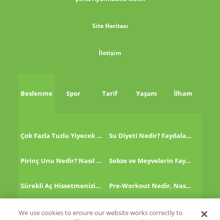
Site Haritası
İletişim
Beslenme
Spor
Tarif
Yaşam
İlham
Çok Fazla Tuzlu Yiyecek Tükettikten Sonra Ne Yapmalı?
Su Diyeti Nedir? Faydaları Nelerdir?
Pirinç Unu Nedir? Nasıl Tüketilir?
Sebze ve Meyvelerin Faydaları!
Sürekli Aç Hissetmenizin 8 Nedeni!
Pre-Workout Nedir, Nasıl Kullanılır?
Kinoa Nedir, Nasıl Tüketilir?
Altın Çilek Nedir? Faydaları Nelerdir?
We use cookies to ensure our website works correctly to