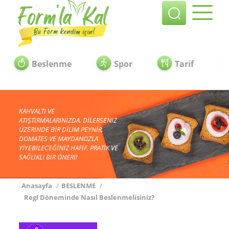
Beslenme
Spor
Tarif
KAHVALTI VE
ATIŞTIRMALARINIZDA, DİLERSENİZ
ÜZERİNDE BİR DİLİM PEYNİR,
DOMATES VE MAYDANOZLA
YİYEBİLECEĞİNİZ HAFİF, PRATİK VE
SAĞLIKLI BİR ÖNERİ!
Anasayfa
/
BESLENME
/
Regl Döneminde Nasıl Beslenmelisiniz?