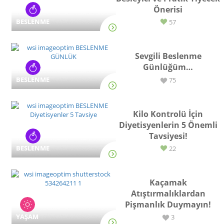
Önerisi
BESLENME
57
Sevgili Beslenme
Günlüğüm…
BESLENME
75
Kilo Kontrolü İçin
Diyetisyenlerin 5 Önemli
Tavsiyesi!
BESLENME
22
Kaçamak
Atıştırmalıklardan
Pişmanlık Duymayın!
YAŞAM
3