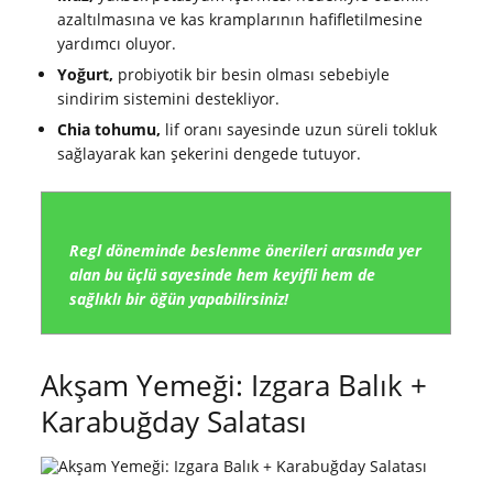
azaltılmasına ve kas kramplarının hafifletilmesine
yardımcı oluyor.
Yoğurt,
probiyotik bir besin olması sebebiyle
sindirim sistemini destekliyor.
Chia tohumu,
lif oranı sayesinde uzun süreli tokluk
sağlayarak kan şekerini dengede tutuyor.
Regl döneminde beslenme önerileri arasında yer
alan bu üçlü sayesinde hem keyifli hem de
sağlıklı bir öğün yapabilirsiniz!
Akşam Yemeği: Izgara Balık +
Karabuğday Salatası