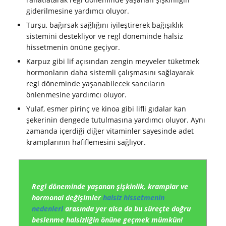
giderilmesine yardımcı oluyor.
Turşu, bağırsak sağlığını iyileştirerek bağışıklık
sistemini destekliyor ve regl döneminde halsiz
hissetmenin önüne geçiyor.
Karpuz gibi lif açısından zengin meyveler tüketmek
hormonların daha sistemli çalışmasını sağlayarak
regl döneminde yaşanabilecek sancıların
önlenmesine yardımcı oluyor.
Yulaf, esmer pirinç ve kinoa gibi lifli gıdalar kan
şekerinin dengede tutulmasına yardımcı oluyor. Aynı
zamanda içerdiği diğer vitaminler sayesinde adet
kramplarının hafiflemesini sağlıyor.
Regl döneminde yaşanan şişkinlik, kramplar ve
hormonal değişimler
halsiz hissetmenin
nedenleri
arasında yer alsa da bu süreçte doğru
beslenme halsizliğin önüne geçmek mümkün!