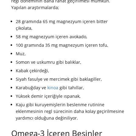
regl döneminin daha rahat geçirilmesi mümkün.
Yapılan araştırmalarda;
28 gramında 65 mg magnezyum içeren bitter
çikolata,
58 mg magnezyum içeren avokado,
100 gramında 35 mg magnezyum içeren tofu,
Muz,
Somon ve uskumru gibi balıklar,
Kabak çekirdeği,
Siyah fasulye ve mercimek gibi baklagiller,
Karabuğday ve
kinoa
gibi tahıllar,
Yüksek demir içeriğiyle ıspanak,
Kaju gibi kuruyemişlerin beslenme rutinine
eklenmesinin regl sürecinin daha kolay geçirilmesine
yardımcı olduğuna değiniliyor.
Omega-3 İçeren Besinler