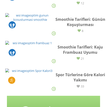
TARİF
12
Smoothie Tarifleri: Günün
Koşuşturması
TARİF
8
Smoothie Tarifleri: Kaju
Frambuaz Uyumu
TARİF
21
Spor Türlerine Göre Kalori
Yakımı
SPOR
33