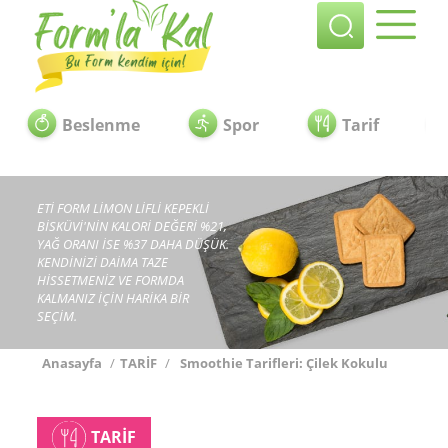
Beslenme
Spor
Tarif
ETİ FORM LİMON LİFLİ KEPEKLİ
BİSKÜVİ'NİN KALORİ DEĞERİ %21,
YAĞ ORANI İSE %37 DAHA DÜŞÜK.
KENDİNİZİ DAİMA TAZE
HİSSETMENİZ VE FORMDA
KALMANIZ İÇİN HARİKA BİR
SEÇİM.
Anasayfa
/
TARİF
/
Smoothie Tarifleri: Çilek Kokulu
TARİF