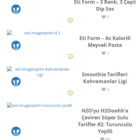
Eti Form – 3 Renk, 3 Çeşit
Dip Sos
TARİF
5
Eti Form – Az Kalorili
Meyveli Pasta
TARİF
7
Smoothie Tarifleri:
Kahramanlar Ligi
TARİF
0
H2O’yu H2Ooohh’a
Çeviren Süper Sulu
Tarifler #2: Turunculu
Yeşilli
TARİF
40