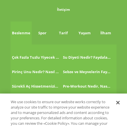
İletişim
Beslenme
Spor
Tarif
Yaşam
İlham
Çok Fazla Tuzlu Yiyecek Tükettikten Sonra Ne Yapmalı?
Su Diyeti Nedir? Faydaları Nelerdir?
Pirinç Unu Nedir? Nasıl Tüketilir?
Sebze ve Meyvelerin Faydaları!
Sürekli Aç Hissetmenizin 8 Nedeni!
Pre-Workout Nedir, Nasıl Kullanılır?
Kinoa Nedir, Nasıl Tüketilir?
Altın Çilek Nedir? Faydaları Nelerdir?
We use cookies to ensure our website works correctly to
analyze our site traffic to improve your website experience
and to manage personalized ads and content according to
your preferences. For detailed information about cookies,
you can review the «Cookie Policy». You can manage your