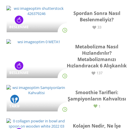
Spordan Sonra Nasıl
Beslenmeliyiz?
BESLENME
33
Metabolizma Nasıl
Hızlandırılır?
Metabolizmanızı
Hızlandıracak 6 Alışkanlık
BESLENME
137
Smoothie Tarifleri:
Şampiyonların Kahvaltısı
TARİF
1
Kolajen Nedir, Ne İşe