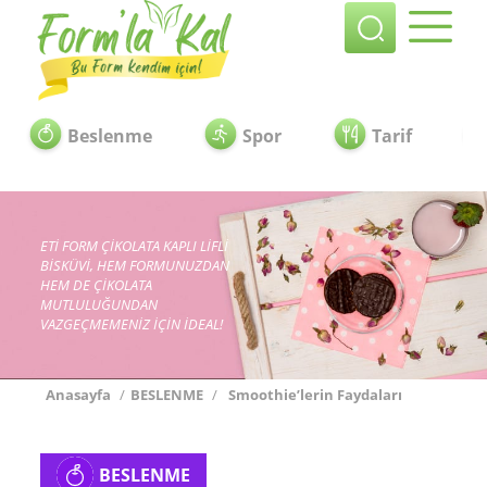
Beslenme
Spor
Tarif
ETİ FORM ÇİKOLATA KAPLI LİFLİ
BİSKÜVİ, HEM FORMUNUZDAN
HEM DE ÇİKOLATA
MUTLULUĞUNDAN
VAZGEÇMEMENİZ İÇİN İDEAL!
Anasayfa
/
BESLENME
/
Smoothie’lerin Faydaları
BESLENME