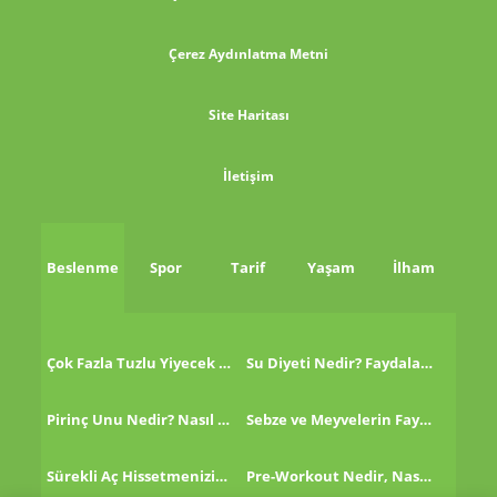
Çerez Aydınlatma Metni
Site Haritası
İletişim
Beslenme
Spor
Tarif
Yaşam
İlham
Çok Fazla Tuzlu Yiyecek Tükettikten Sonra Ne Yapmalı?
Su Diyeti Nedir? Faydaları Nelerdir?
Pirinç Unu Nedir? Nasıl Tüketilir?
Sebze ve Meyvelerin Faydaları!
Sürekli Aç Hissetmenizin 8 Nedeni!
Pre-Workout Nedir, Nasıl Kullanılır?