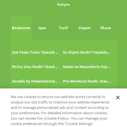
İletişim
Beslenme
Spor
Tarif
Yaşam
İlham
Çok Fazla Tuzlu Yiyecek Tükettikten Sonra Ne Yapmalı?
Su Diyeti Nedir? Faydaları Nelerdir?
Pirinç Unu Nedir? Nasıl Tüketilir?
Sebze ve Meyvelerin Faydaları!
Sürekli Aç Hissetmenizin 8 Nedeni!
Pre-Workout Nedir, Nasıl Kullanılır?
Kinoa Nedir, Nasıl Tüketilir?
Altın Çilek Nedir? Faydaları Nelerdir?
We use cookies to ensure our website works correctly to
analyze our site traffic to improve your website experience
and to manage personalized ads and content according to
your preferences. For detailed information about cookies,
you can review the «Cookie Policy». You can manage your
cookie preferences through the “Cookie Settings”