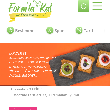
Beslenme
Spor
Tarif
KAHVALTI VE
ATIŞTIRMALARINIZDA, DİLERSENİZ
ÜZERİNDE BİR DİLİM PEYNİR,
DOMATES VE MAYDANOZLA
YİYEBİLECEĞİNİZ HAFİF, PRATİK VE
SAĞLIKLI BİR ÖNERİ!
Anasayfa
/
TARİF
/
Smoothie Tarifleri: Kaju Frambuaz Uyumu