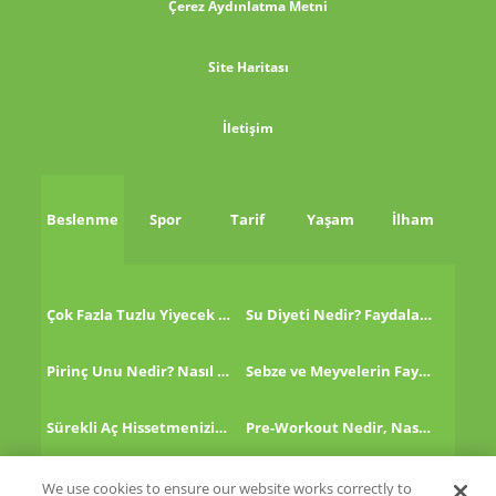
Çerez Aydınlatma Metni
Site Haritası
İletişim
Beslenme
Spor
Tarif
Yaşam
İlham
Çok Fazla Tuzlu Yiyecek Tükettikten Sonra Ne Yapmalı?
Su Diyeti Nedir? Faydaları Nelerdir?
Pirinç Unu Nedir? Nasıl Tüketilir?
Sebze ve Meyvelerin Faydaları!
Sürekli Aç Hissetmenizin 8 Nedeni!
Pre-Workout Nedir, Nasıl Kullanılır?
Kinoa Nedir, Nasıl Tüketilir?
Altın Çilek Nedir? Faydaları Nelerdir?
We use cookies to ensure our website works correctly to