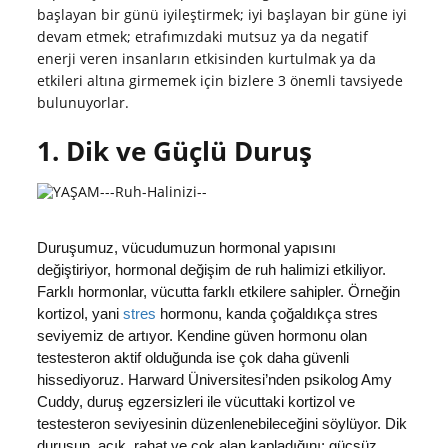
başlayan bir günü iyileştirmek; iyi başlayan bir güne iyi
devam etmek; etrafımızdaki mutsuz ya da negatif
enerji veren insanların etkisinden kurtulmak ya da
etkileri altına girmemek için bizlere 3 önemli tavsiyede
bulunuyorlar.
1. Dik ve Güçlü Duruş
Duruşumuz, vücudumuzun hormonal yapısını
değiştiriyor, hormonal değişim de ruh halimizi etkiliyor.
Farklı hormonlar, vücutta farklı etkilere sahipler. Örneğin
kortizol, yani
stres
hormonu, kanda çoğaldıkça stres
seviyemiz de artıyor. Kendine güven hormonu olan
testesteron aktif olduğunda ise çok daha güvenli
hissediyoruz. Harward Üniversitesi’nden psikolog Amy
Cuddy, duruş egzersizleri ile vücuttaki kortizol ve
testesteron seviyesinin düzenlenebileceğini söylüyor. Dik
duruşun, açık, rahat ve çok alan kapladığını; güçsüz