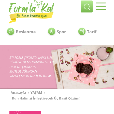
Beslenme
Spor
Tarif
ETİ FORM ÇİKOLATA KAPLI LİFLİ
BİSKÜVİ, HEM FORMUNUZDAN
HEM DE ÇİKOLATA
MUTLULUĞUNDAN
VAZGEÇMEMENİZ İÇİN İDEAL!
Anasayfa
/
YAŞAM
/
Ruh Halinizi İyileştirecek Üç Basit Çözüm!