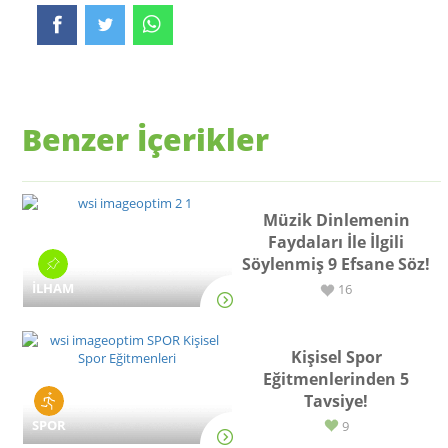
Benzer İçerikler
Müzik Dinlemenin
Faydaları İle İlgili
Söylenmiş 9 Efsane Söz!
İLHAM
16
Kişisel Spor
Eğitmenlerinden 5
Tavsiye!
SPOR
9