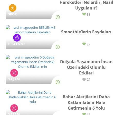
Hareketleri Nelerdir, Nasıl
Uygulanır?
SPOR
38
Smoothie’lerin Faydaları
BESLENME
27
Doğada Yaşamanın İnsan
Üzerindeki Olumlu
Etkileri
YAŞAM
27
Bahar Alerjilerini Daha
Katlanılabilir Hale
Getirmenin 6 Yolu
YAŞAM
16