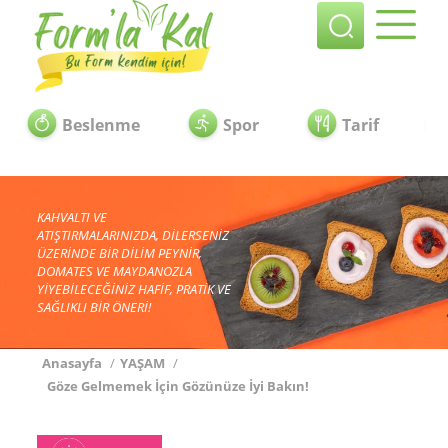
Beslenme
Spor
Tarif
KAHVALTI VE
ATIŞTIRMALARINIZDA, DİLERSENİZ
ÜZERİNDE BİR DİLİM PEYNİR,
DOMATES VE MAYDANOZLA
YİYEBİLECEĞİNİZ HAFİF, PRATİK VE
SAĞLIKLI BİR ÖNERİ!
Anasayfa
/
YAŞAM
/
Göze Gelmemek İçin Gözünüze İyi Bakın!