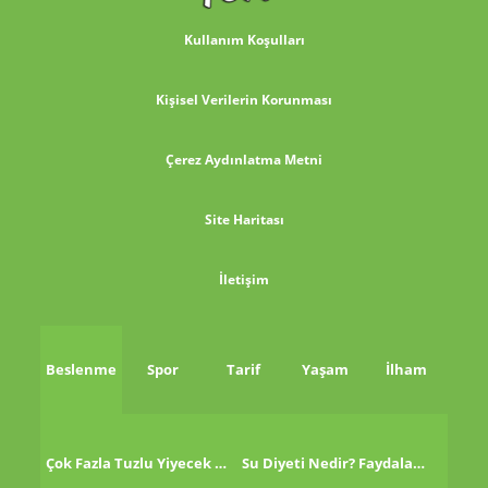
Kullanım Koşulları
Kişisel Verilerin Korunması
Çerez Aydınlatma Metni
Site Haritası
İletişim
Beslenme
Spor
Tarif
Yaşam
İlham
Çok Fazla Tuzlu Yiyecek Tükettikten Sonra Ne Yapmalı?
Su Diyeti Nedir? Faydaları Nelerdir?