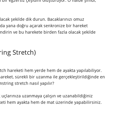
i bir egzersiz çeşidini oluşturuyor. O halde şimdi,
 olacak şekilde dik durun. Bacaklarınızı omuz
zı da yana doğru açarak senkronize bir hareket
 indirin ve bu harekete birden fazla olacak şekilde
ing Stretch)
tch hareketi hem yerde hem de ayakta yapılabiliyor.
areket, sürekli bir uzanma ile gerçekleştirildiğinde en
mstring stretch nasıl yapılır?
uçlarınıza uzanmaya çalışın ve uzanabildiğiniz
eketi hem ayakta hem de mat üzerinde yapabilirsiniz.