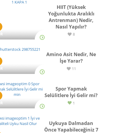
HIIT (Yüksek
Yoğunlukta Aralıklı
Antrenman) Nedir,
Nasıl Yapılır?
OR
8
Amino Asit Nedir, Ne
İşe Yarar?
OR
11
Spor Yapmak
Selülitlere İyi Gelir mi?
OR
1
Uykuya Dalmadan
Önce Yapabileceğiniz 7