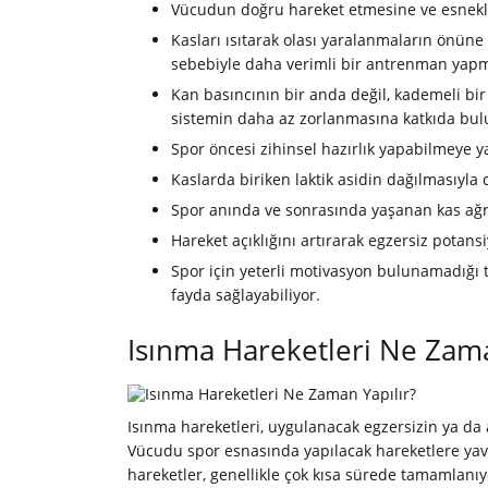
Vücudun doğru hareket etmesine ve esnekli
Kasları ısıtarak olası yaralanmaların önün
sebebiyle daha verimli bir antrenman yapma
Kan basıncının bir anda değil, kademeli bir
sistemin daha az zorlanmasına katkıda bul
Spor öncesi zihinsel hazırlık yapabilmeye y
Kaslarda biriken laktik asidin dağılmasıyl
Spor anında ve sonrasında yaşanan kas ağrı
Hareket açıklığını artırarak egzersiz pota
Spor için yeterli motivasyon bulunamadığı
fayda sağlayabiliyor.
Isınma Hareketleri Ne Zama
Isınma hareketleri, uygulanacak egzersizin ya d
Vücudu spor esnasında yapılacak hareketlere yava
hareketler, genellikle çok kısa sürede tamamlanıy