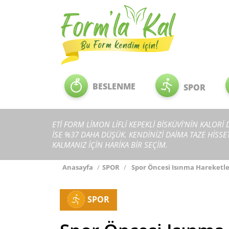
BESLENME
SPOR
ETİ FORM LİMON LİFLİ KEPEKLİ BİSKÜVİ'NİN KALORİ
İSE %37 DAHA DÜŞÜK. KENDİNİZİ DAİMA TAZE HİSS
KALMANIZ İÇİN HARİKA BİR SEÇİM.
Anasayfa
/
SPOR
/
Spor Öncesi Isınma Hareketler
SPOR