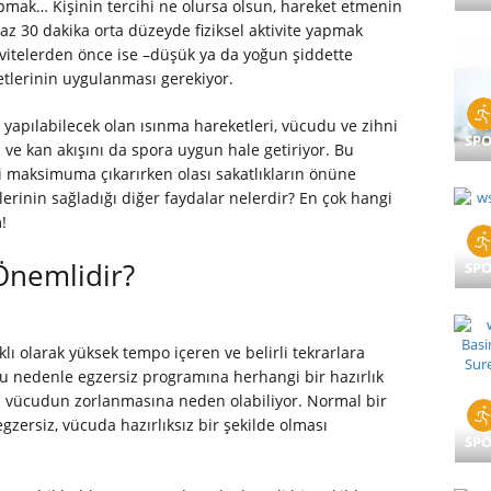
pmak… Kişinin tercihi ne olursa olsun, hareket etmenin
 30 dakika orta düzeyde fiziksel aktivite yapmak
ivitelerden önce ise –düşük ya da yoğun şiddette
tlerinin uygulanması gerekiyor.
yapılabilecek olan ısınma hareketleri, vücudu ve zihni
SP
ve kan akışını da spora uygun hale getiriyor. Bu
i maksimuma çıkarırken olası sakatlıkların önüne
erinin sağladığı diğer faydalar nelerdir? En çok hangi
!
Önemlidir?
SP
klı olarak yüksek tempo içeren ve belirli tekrarlara
bu nedenle egzersiz programına herhangi bir hazırlık
 vücudun zorlanmasına neden olabiliyor. Normal bir
gzersiz, vücuda hazırlıksız bir şekilde olması
SP