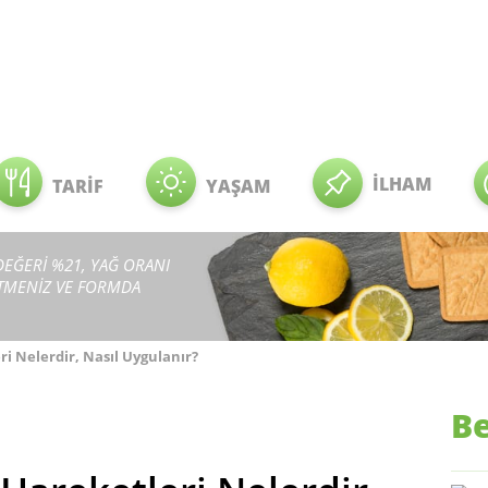
İLHAM
TARİF
YAŞAM
 DEĞERİ %21, YAĞ ORANI
ETMENİZ VE FORMDA
i Nelerdir, Nasıl Uygulanır?
Be