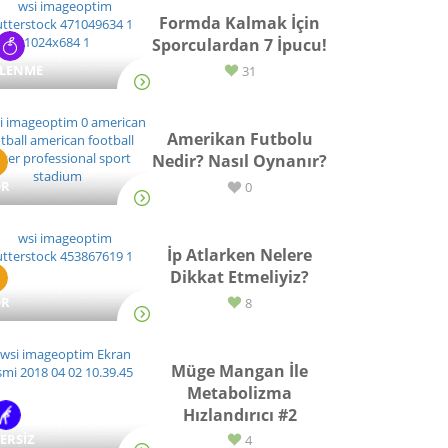
Formda Kalmak İçin
Sporculardan 7 İpucu!
SLENME
31
Amerikan Futbolu
Nedir? Nasıl Oynanır?
OR
0
İp Atlarken Nelere
Dikkat Etmeliyiz?
OR
8
Müge Mangan İle
Metabolizma
Hızlandırıcı #2
ERSİZ
4