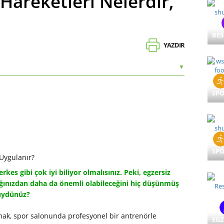
Hareketleri Nelerdir,
BE
YAZDIR
▼
SP
SP
es gibi çok iyi biliyor olmalısınız. Peki, egzersiz
ığınızdan daha da önemli olabileceğini hiç düşünmüş
ydünüz?
mak, spor salonunda profesyonel bir antrenörle
EGZ