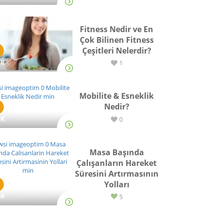
Fitness Nedir ve En
Çok Bilinen Fitness
Çeşitleri Nelerdir?
OR
1
Mobilite & Esneklik
Nedir?
OR
0
Masa Başında
Çalışanların Hareket
Süresini Artırmasının
Yolları
OR
5