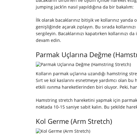
bacakların birbirleri ile uyum içinde hareket ettiğ
jumping jack’in nasıl yapıldığına da bir bakalım:
İlk olarak bacaklarınız bitişik ve kollarınız yanda
genişliğinde açarak zıplayın. Bu sırada kollarını
sergileyin. Bacaklarınızı kapatırken kollarınızı da
devam edin.
Parmak Uçlarına Değme (Hamstr
Kolların parmak uçlarına uzandığı hamstring stre
Sırt ve kol kaslarını esnetmeye yardımcı olan bu h
etkili ısınma hareketlerinden biri oluyor. Peki, ha
Hamstring stretch hareketini yapmak için parmak 
noktada 10-15 saniye sabit kalın. Bu şekilde har
Kol Germe (Arm Stretch)