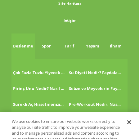
Site Haritası
İletişim
Beslenme
Spor
Tarif
Yaşam
İlham
Çok Fazla Tuzlu Yiyecek Tükettikten Sonra Ne Yapmalı?
Su Diyeti Nedir? Faydaları Nelerdir?
Pirinç Unu Nedir? Nasıl Tüketilir?
Sebze ve Meyvelerin Faydaları!
Sürekli Aç Hissetmenizin 8 Nedeni!
Pre-Workout Nedir, Nasıl Kullanılır?
Kinoa Nedir, Nasıl Tüketilir?
Altın Çilek Nedir? Faydaları Nelerdir?
We use cookies to ensure our website works correctly to
analyze our site traffic to improve your website experience
and to manage personalized ads and content according to