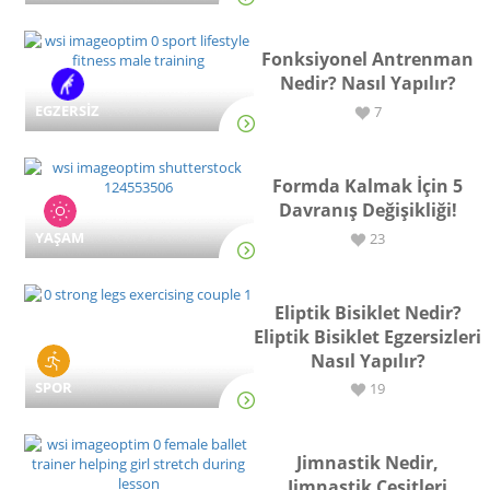
Fonksiyonel Antrenman
Nedir? Nasıl Yapılır?
EGZERSİZ
7
Formda Kalmak İçin 5
Davranış Değişikliği!
YAŞAM
23
Eliptik Bisiklet Nedir?
Eliptik Bisiklet Egzersizleri
Nasıl Yapılır?
SPOR
19
Jimnastik Nedir,
Jimnastik Çeşitleri