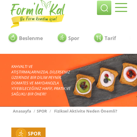
Beslenme
Spor
Tarif
KAHVALTI VE
ATIŞTIRMALARINIZDA, DİLERSENİZ
ÜZERİNDE BİR DİLİM PEYNİR,
DOMATES VE MAYDANOZLA
YİYEBİLECEĞİNİZ HAFİF, PRATİK VE
SAĞLIKLI BİR ÖNERİ!
Anasayfa
/
SPOR
/
Fiziksel Aktivite Neden Önemli?
SPOR