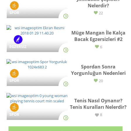
Nelerdir?
SPOR
22
Müge Mangan İle Kalça
Bacak Egzersizleri #2
EGZERSİZ
6
Spordan Sonra
Yorgunluğun Nedenleri
SPOR
20
Tenis Nasıl Oynanır?
Tenis Kuralları Nelerdir?
SPOR
8