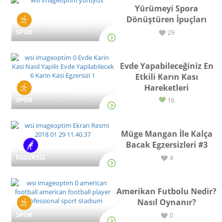
Yürümeyi Spora
Dönüştüren İpuçları
SPOR
29
Evde Yapabileceğiniz En
Etkili Karın Kası
Hareketleri
SPOR
16
Müge Mangan İle Kalça
Bacak Egzersizleri #3
EGZERSİZ
4
Amerikan Futbolu Nedir?
Nasıl Oynanır?
SPOR
0