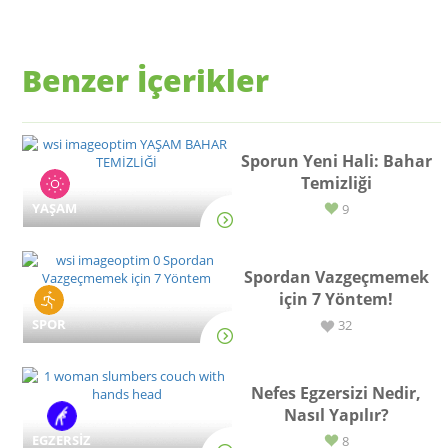
Benzer İçerikler
Sporun Yeni Hali: Bahar
Temizliği
YAŞAM
9
Spordan Vazgeçmemek
için 7 Yöntem!
SPOR
32
Nefes Egzersizi Nedir,
Nasıl Yapılır?
EGZERSİZ
8