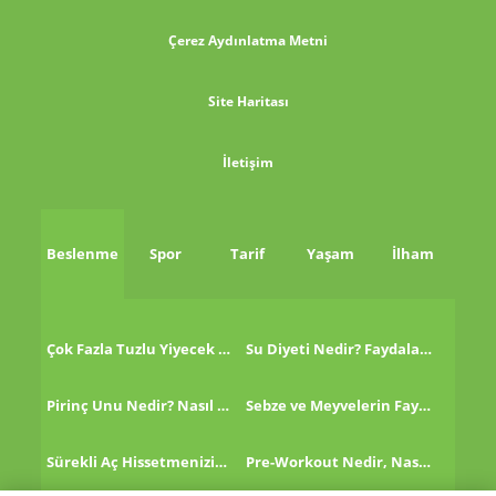
Çerez Aydınlatma Metni
Site Haritası
İletişim
Beslenme
Spor
Tarif
Yaşam
İlham
Çok Fazla Tuzlu Yiyecek Tükettikten Sonra Ne Yapmalı?
Su Diyeti Nedir? Faydaları Nelerdir?
Pirinç Unu Nedir? Nasıl Tüketilir?
Sebze ve Meyvelerin Faydaları!
Sürekli Aç Hissetmenizin 8 Nedeni!
Pre-Workout Nedir, Nasıl Kullanılır?