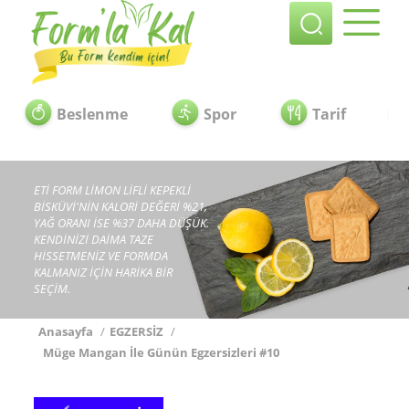
Beslenme
Spor
Tarif
ETİ FORM LİMON LİFLİ KEPEKLİ
BİSKÜVİ'NİN KALORİ DEĞERİ %21,
YAĞ ORANI İSE %37 DAHA DÜŞÜK.
KENDİNİZİ DAİMA TAZE
HİSSETMENİZ VE FORMDA
KALMANIZ İÇİN HARİKA BİR
SEÇİM.
Anasayfa
/
EGZERSİZ
/
Müge Mangan İle Günün Egzersizleri #10