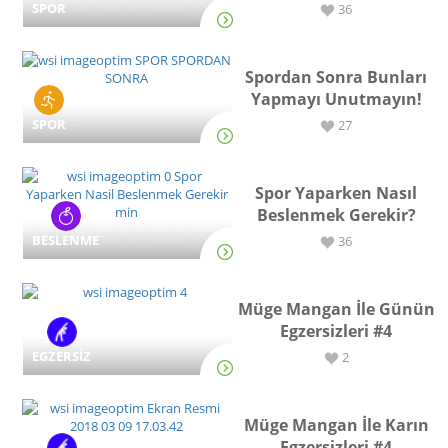
SPOR
36
Spordan Sonra Bunları
Yapmayı Unutmayın!
SPOR
27
Spor Yaparken Nasıl
Beslenmek Gerekir?
BESLENME
36
Müge Mangan İle Günün
Egzersizleri #4
EGZERSİZ
2
Müge Mangan İle Karın
Egzersizleri #4