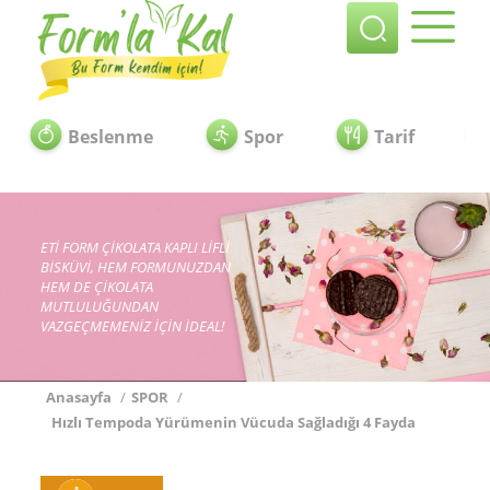
Beslenme
Spor
Tarif
ETİ FORM ÇİKOLATA KAPLI LİFLİ
BİSKÜVİ, HEM FORMUNUZDAN
HEM DE ÇİKOLATA
MUTLULUĞUNDAN
VAZGEÇMEMENİZ İÇİN İDEAL!
Anasayfa
/
SPOR
/
Hızlı Tempoda Yürümenin Vücuda Sağladığı 4 Fayda