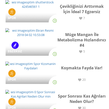
Çevikliğinizi Arttırmak
İçin İdeal 7 Egzersiz
SPOR
7
Müge Mangan İle
Metabolizma Hızlandırıcı
#4
EGZERSİZ
5
Koşmakta Fayda Var!
SPOR
20
Spor Sonrası Kas Ağrıları
Neden Olur?
SPOR
30