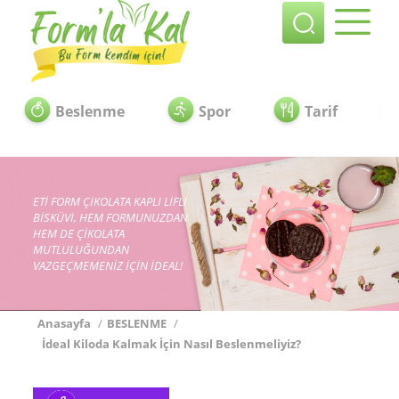
Beslenme
Spor
Tarif
ETİ FORM ÇİKOLATA KAPLI LİFLİ
BİSKÜVİ, HEM FORMUNUZDAN
HEM DE ÇİKOLATA
MUTLULUĞUNDAN
VAZGEÇMEMENİZ İÇİN İDEAL!
Anasayfa
/
BESLENME
/
İdeal Kiloda Kalmak İçin Nasıl Beslenmeliyiz?