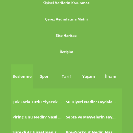
Kişisel Verilerin Korunması
Çerez Aydınlatma Metni
Site Haritası
İletişim
Beslenme
Spor
Tarif
Yaşam
İlham
Çok Fazla Tuzlu Yiyecek Tükettikten Sonra Ne Yapmalı?
Su Diyeti Nedir? Faydaları Nelerdir?
Pirinç Unu Nedir? Nasıl Tüketilir?
Sebze ve Meyvelerin Faydaları!
Sürekli Aç Hissetmenizin 8 Nedeni!
Pre-Workout Nedir, Nasıl Kullanılır?