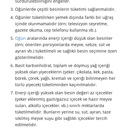
sürdürülebilirliğini engeller.
Öğünlerde çeşitli besinlerin tüketimi sağlanmalıdır.
Öğünler tüketilirken yemek dışında farklı bir uğraş
içinde olunmamalıdır (örn; televizyon seyretme,
gazete okuma, cep telefonu kullanma vb.).
Öğün
aralarında enerji içeriği düşük olan besinler
(örn; önerilen porsiyonlarda meyve, sebze, süt ve
ayran vb.) tüketilmeli ve sağlıklı besin seçimine özen
gösterilmelidir.
Basit karbonhidrat, toplam ve doymuş yağ içeriği
yüksek olan yiyeceklerin (şeker, çikolata, kek, pasta,
börek, çörek, yağlı, kremalı ve içeriği bilinmeyen her
türlü yiyecek) tüketiminden kaçınılmalıdır.
Enerji içeriği yüksek olan besin değeri az içecekler
(şeker eklenmiş gazlı/gazsız içecek ve hazır meyve
suları, alkollü içecekler, vb.) sınırlı miktarlarda
tüketilmelidir. Bunların yerine su, süt, ayran, taze
sıkılmış meyve suyu gibi sağlıklı içecekler tercih
edilmelidir.