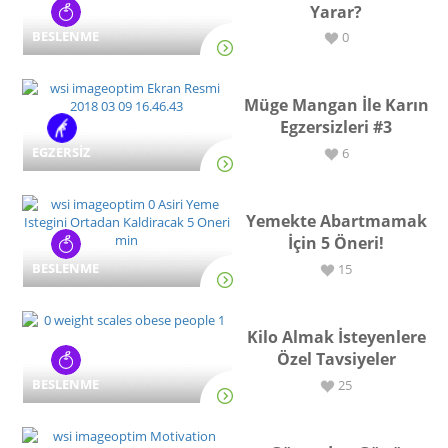
Yarar?
BESLENME
0
Müge Mangan İle Karın
Egzersizleri #3
EGZERSİZ
6
Yemekte Abartmamak
İçin 5 Öneri!
BESLENME
15
Kilo Almak İsteyenlere
Özel Tavsiyeler
BESLENME
25