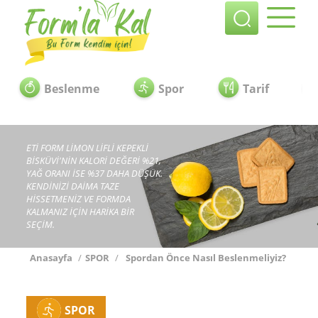
Beslenme
Spor
Tarif
ETİ FORM LİMON LİFLİ KEPEKLİ
BİSKÜVİ'NİN KALORİ DEĞERİ %21,
YAĞ ORANI İSE %37 DAHA DÜŞÜK.
KENDİNİZİ DAİMA TAZE
HİSSETMENİZ VE FORMDA
KALMANIZ İÇİN HARİKA BİR
SEÇİM.
Anasayfa
/
SPOR
/
Spordan Önce Nasıl Beslenmeliyiz?
SPOR