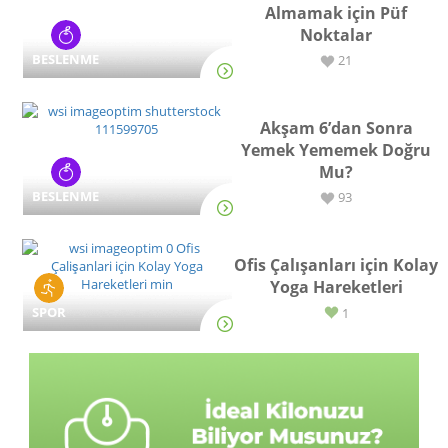
Almamak için Püf
Noktalar
BESLENME
21
Akşam 6’dan Sonra
Yemek Yememek Doğru
Mu?
BESLENME
93
Ofis Çalışanları için Kolay
Yoga Hareketleri
SPOR
1