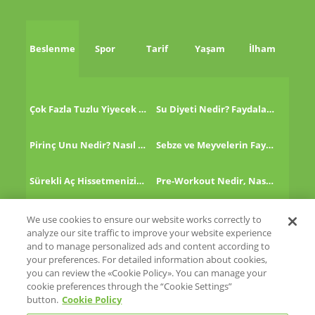
Beslenme
Spor
Tarif
Yaşam
İlham
Çok Fazla Tuzlu Yiyecek Tükettikten Sonra Ne Yapmalı?
Su Diyeti Nedir? Faydaları Nelerdir?
Pirinç Unu Nedir? Nasıl Tüketilir?
Sebze ve Meyvelerin Faydaları!
Sürekli Aç Hissetmenizin 8 Nedeni!
Pre-Workout Nedir, Nasıl Kullanılır?
Kinoa Nedir, Nasıl Tüketilir?
Altın Çilek Nedir? Faydaları Nelerdir?
We use cookies to ensure our website works correctly to
analyze our site traffic to improve your website experience
and to manage personalized ads and content according to
your preferences. For detailed information about cookies,
you can review the «Cookie Policy». You can manage your
cookie preferences through the “Cookie Settings”
Eti
button.
Cookie Policy