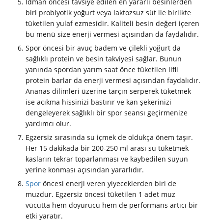
İdman öncesi tavsiye edilen en yararlı besinlerden
biri probiyotik yoğurt veya laktozsuz süt ile birlikte
tüketilen yulaf ezmesidir. Kaliteli besin değeri içeren
bu menü size enerji vermesi açısından da faydalıdır.
Spor öncesi bir avuç badem ve çilekli yoğurt da
sağlıklı protein ve besin takviyesi sağlar. Bunun
yanında spordan yarım saat önce tüketilen lifli
protein barlar da enerji vermesi açısından faydalıdır.
Ananas dilimleri üzerine tarçın serperek tüketmek
ise acıkma hissinizi bastırır ve kan şekerinizi
dengeleyerek sağlıklı bir spor seansı geçirmenize
yardımcı olur.
Egzersiz sırasında su içmek de oldukça önem taşır.
Her 15 dakikada bir 200-250 ml arası su tüketmek
kasların tekrar toparlanması ve kaybedilen suyun
yerine konması açısından yararlıdır.
Spor
öncesi enerji veren yiyeceklerden biri de
muzdur. Egzersiz öncesi tüketilen 1 adet muz
vücutta hem doyurucu hem de performans artıcı bir
etki yaratır.