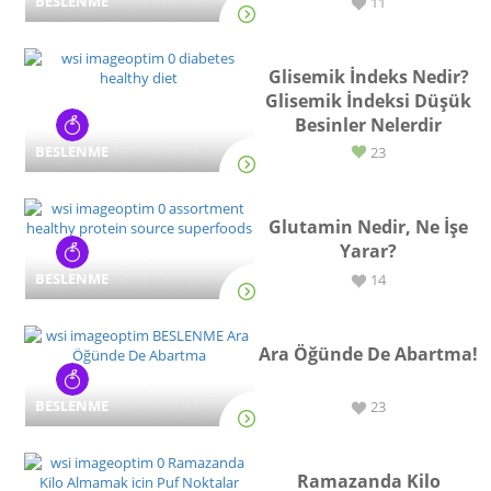
BESLENME
11
Glisemik İndeks Nedir?
Glisemik İndeksi Düşük
Besinler Nelerdir
BESLENME
23
Glutamin Nedir, Ne İşe
Yarar?
BESLENME
14
Ara Öğünde De Abartma!
BESLENME
23
Ramazanda Kilo