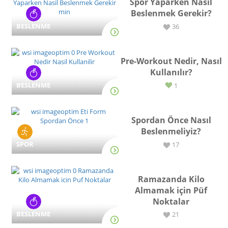
Spor Yaparken Nasıl
Beslenmek Gerekir?
BESLENME
36
Pre-Workout Nedir, Nasıl
Kullanılır?
BESLENME
1
Spordan Önce Nasıl
Beslenmeliyiz?
SPOR
17
Ramazanda Kilo
Almamak için Püf
Noktalar
BESLENME
21