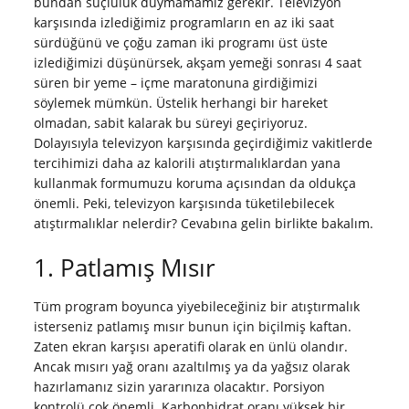
bundan suçluluk duymamamız gerekir. Televizyon
karşısında izlediğimiz programların en az iki saat
sürdüğünü ve çoğu zaman iki programı üst üste
izlediğimizi düşünürsek, akşam yemeği sonrası 4 saat
süren bir yeme – içme maratonuna girdiğimizi
söylemek mümkün. Üstelik herhangi bir hareket
olmadan, sabit kalarak bu süreyi geçiriyoruz.
Dolayısıyla televizyon karşısında geçirdiğimiz vakitlerde
tercihimizi daha az kalorili atıştırmalıklardan yana
kullanmak formumuzu koruma açısından da oldukça
önemli. Peki, televizyon karşısında tüketilebilecek
atıştırmalıklar nelerdir? Cevabına gelin birlikte bakalım.
1. Patlamış Mısır
Tüm program boyunca yiyebileceğiniz bir atıştırmalık
isterseniz patlamış mısır bunun için biçilmiş kaftan.
Zaten ekran karşısı aperatifi olarak en ünlü olandır.
Ancak mısırı yağ oranı azaltılmış ya da yağsız olarak
hazırlamanız sizin yararınıza olacaktır. Porsiyon
kontrolü çok önemli. Karbonhidrat oranı yüksek bir