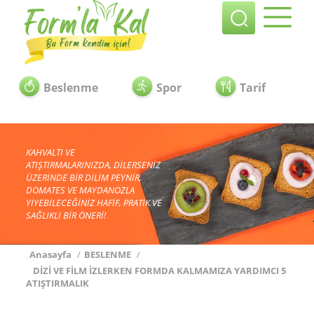
Beslenme
Spor
Tarif
KAHVALTI VE
ATIŞTIRMALARINIZDA, DİLERSENİZ
ÜZERİNDE BİR DİLİM PEYNİR,
DOMATES VE MAYDANOZLA
YİYEBİLECEĞİNİZ HAFİF, PRATİK VE
SAĞLIKLI BİR ÖNERİ!
Anasayfa
/
BESLENME
/
DİZİ VE FİLM İZLERKEN FORMDA KALMAMIZA YARDIMCI 5
ATIŞTIRMALIK