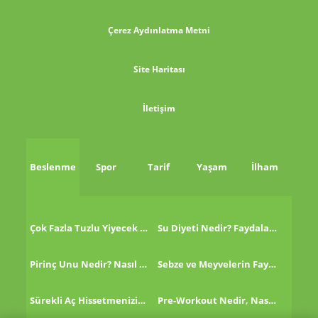
Çerez Aydınlatma Metni
Site Haritası
İletişim
Beslenme
Spor
Tarif
Yaşam
İlham
Çok Fazla Tuzlu Yiyecek Tükettikten Sonra Ne Yapmalı?
Su Diyeti Nedir? Faydaları Nelerdir?
Pirinç Unu Nedir? Nasıl Tüketilir?
Sebze ve Meyvelerin Faydaları!
Sürekli Aç Hissetmenizin 8 Nedeni!
Pre-Workout Nedir, Nasıl Kullanılır?