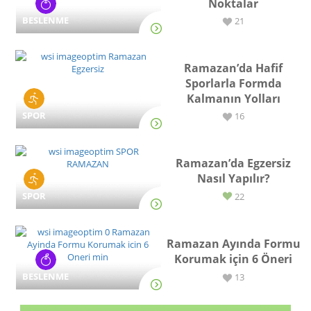
Noktalar
BESLENME
21
Ramazan’da Hafif
Sporlarla Formda
Kalmanın Yolları
SPOR
16
Ramazan’da Egzersiz
Nasıl Yapılır?
SPOR
22
Ramazan Ayında Formu
Korumak için 6 Öneri
BESLENME
13