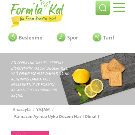
Beslenme
Spor
Tarif
ETİ FORM LİMON LİFLİ KEPEKLİ
BİSKÜVİ'NİN KALORİ DEĞERİ %21,
YAĞ ORANI İSE %37 DAHA DÜŞÜK.
KENDİNİZİ DAİMA TAZE
HİSSETMENİZ VE FORMDA
KALMANIZ İÇİN HARİKA BİR
SEÇİM.
Anasayfa
/
YAŞAM
/
Ramazan Ayında Uyku Düzeni Nasıl Olmalı?