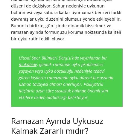
düzeni de değişiyor. Sahur nedeniyle uykunun
bölünmesi veya sahura kadar uyumamak benzeri farklı
davranışlar uyku düzenini olumsuz yönde etkileyebilir.
Bununla birlikte, gün içinde dinamik hissetmek ve
ramazan ayında formunuzu koruma noktasında kaliteli
bir uyku rutini etkili oluyor.
Ulusal Spor Bilimleri Dergisi’nde yayınlanan bir
makalede,
günlük rutininde uyku problemleri
yaşayan veya uyku bozukluğu nedeniyle tedavi
gören kişilerin ramazanda uyku düzeni hususunda
uzman tavsiyesi alması öneriliyor. Psikiyatrik
ilaçların uzun süre susuzluk halinde önemli yan
etkilere neden olabileceği belirtiliyor.
Ramazan Ayında Uykusuz
Kalmak Zararlı mıdır?