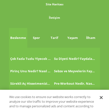
Site Haritası
İletişim
Beslenme
Spor
Tarif
Yaşam
İlham
Çok Fazla Tuzlu Yiyecek Tükettikten Sonra Ne Yapmalı?
Su Diyeti Nedir? Faydaları Nelerdir?
Pirinç Unu Nedir? Nasıl Tüketilir?
Sebze ve Meyvelerin Faydaları!
Sürekli Aç Hissetmenizin 8 Nedeni!
Pre-Workout Nedir, Nasıl Kullanılır?
Kinoa Nedir, Nasıl Tüketilir?
Altın Çilek Nedir? Faydaları Nelerdir?
We use cookies to ensure our website works correctly to
analyze our site traffic to improve your website experience
and to manage personalized ads and content according to