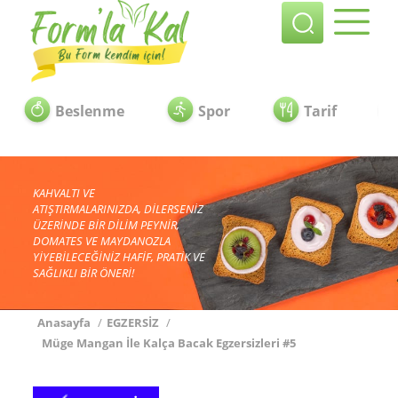
Beslenme
Spor
Tarif
KAHVALTI VE
ATIŞTIRMALARINIZDA, DİLERSENİZ
ÜZERİNDE BİR DİLİM PEYNİR,
DOMATES VE MAYDANOZLA
YİYEBİLECEĞİNİZ HAFİF, PRATİK VE
SAĞLIKLI BİR ÖNERİ!
Anasayfa
/
EGZERSİZ
/
Müge Mangan İle Kalça Bacak Egzersizleri #5