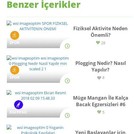
Benzer İçerikler
Fiziksel Aktivite Neden
Önemli?
SPOR
28
Plogging Nedir? Nasıl
Yapılır?
SPOR
8
Müge Mangan İle Kalça
Bacak Egzersizleri #6
EGZERSİZ
5
Yeni Başlayanlar için