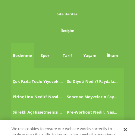
Site Haritası
İletişim
Beslenme
Spor
Tarif
Yaşam
İlham
Çok Fazla Tuzlu Yiyecek Tükettikten Sonra Ne Yapmalı?
Su Diyeti Nedir? Faydaları Nelerdir?
Pirinç Unu Nedir? Nasıl Tüketilir?
Sebze ve Meyvelerin Faydaları!
Sürekli Aç Hissetmenizin 8 Nedeni!
Pre-Workout Nedir, Nasıl Kullanılır?
Kinoa Nedir, Nasıl Tüketilir?
Altın Çilek Nedir? Faydaları Nelerdir?
We use cookies to ensure our website works correctly to
analyze our site traffic to improve your website experience