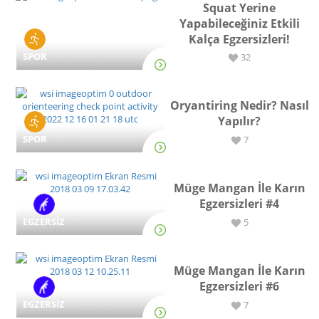
Squat Yerine
Yapabileceğiniz Etkili
Kalça Egzersizleri!
SPOR
32
Oryantiring Nedir? Nasıl
Yapılır?
SPOR
7
Müge Mangan İle Karın
Egzersizleri #4
EGZERSİZ
5
Müge Mangan İle Karın
Egzersizleri #6
EGZERSİZ
7