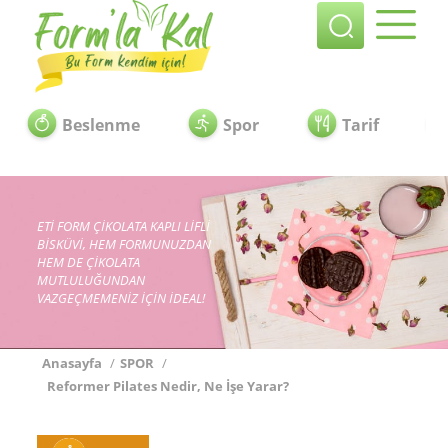
Beslenme
Spor
Tarif
ETİ FORM ÇİKOLATA KAPLI LİFLİ
BİSKÜVİ, HEM FORMUNUZDAN
HEM DE ÇİKOLATA
MUTLULUĞUNDAN
VAZGEÇMEMENİZ İÇİN İDEAL!
Anasayfa
/
SPOR
/
Reformer Pilates Nedir, Ne İşe Yarar?