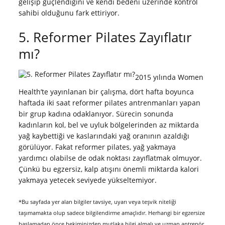
gelişip güçlendiğini ve kendi bedeni üzerinde kontrol
sahibi olduğunu fark ettiriyor.
5. Reformer Pilates Zayıflatır
mı?
2015 yılında Women
Health​’te yayınlanan bir çalışma, dört hafta boyunca
haftada iki saat reformer pilates antrenmanları yapan
bir grup kadına odaklanıyor. Sürecin sonunda
kadınların kol, bel ve uyluk bölgelerinden az miktarda
yağ kaybettiği ve kaslarındaki yağ oranının azaldığı
görülüyor. Fakat reformer pilates, yağ yakmaya
yardımcı olabilse de odak noktası zayıflatmak olmuyor.
Çünkü bu egzersiz, kalp atışını önemli miktarda kalori
yakmaya yetecek seviyede yükseltemiyor.
*Bu sayfada yer alan bilgiler tavsiye, uyarı veya teşvik niteliği
taşımamakta olup sadece bilgilendirme amaçlıdır. Herhangi bir egzersize
başlamadan önce hekiminizden mutlaka bilgi almalı ve uzman antrenör