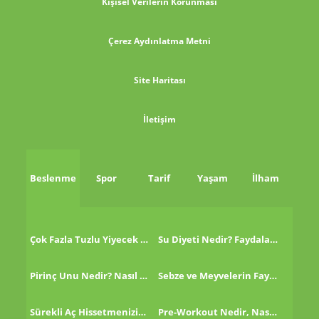
Kişisel Verilerin Korunması
Çerez Aydınlatma Metni
Site Haritası
İletişim
Beslenme
Spor
Tarif
Yaşam
İlham
Çok Fazla Tuzlu Yiyecek Tükettikten Sonra Ne Yapmalı?
Su Diyeti Nedir? Faydaları Nelerdir?
Pirinç Unu Nedir? Nasıl Tüketilir?
Sebze ve Meyvelerin Faydaları!
Sürekli Aç Hissetmenizin 8 Nedeni!
Pre-Workout Nedir, Nasıl Kullanılır?