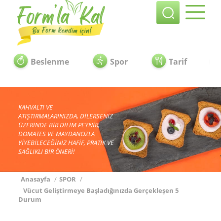
Beslenme
Spor
Tarif
KAHVALTI VE
ATIŞTIRMALARINIZDA, DİLERSENİZ
ÜZERİNDE BİR DİLİM PEYNİR,
DOMATES VE MAYDANOZLA
YİYEBİLECEĞİNİZ HAFİF, PRATİK VE
SAĞLIKLI BİR ÖNERİ!
Anasayfa
/
SPOR
/
Vücut Geliştirmeye Başladığınızda Gerçekleşen 5
Durum