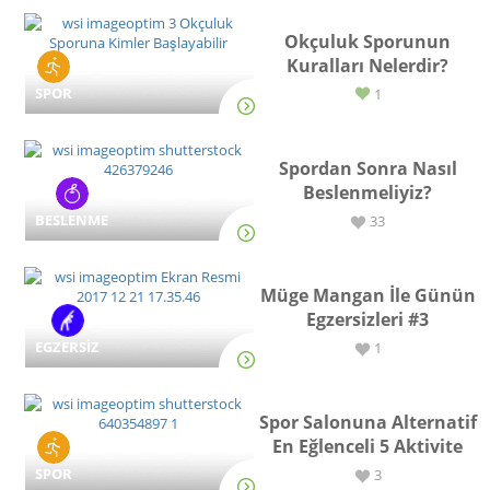
Okçuluk Sporunun
Kuralları Nelerdir?
SPOR
1
Spordan Sonra Nasıl
Beslenmeliyiz?
BESLENME
33
Müge Mangan İle Günün
Egzersizleri #3
EGZERSİZ
1
Spor Salonuna Alternatif
En Eğlenceli 5 Aktivite
SPOR
3