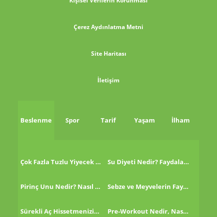
Kişisel Verilerin Korunması
Çerez Aydınlatma Metni
Site Haritası
İletişim
Beslenme
Spor
Tarif
Yaşam
İlham
Çok Fazla Tuzlu Yiyecek Tükettikten Sonra Ne Yapmalı?
Su Diyeti Nedir? Faydaları Nelerdir?
Pirinç Unu Nedir? Nasıl Tüketilir?
Sebze ve Meyvelerin Faydaları!
Sürekli Aç Hissetmenizin 8 Nedeni!
Pre-Workout Nedir, Nasıl Kullanılır?