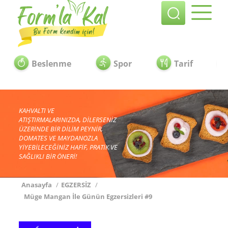
Beslenme
Spor
Tarif
KAHVALTI VE
ATIŞTIRMALARINIZDA, DİLERSENİZ
ÜZERİNDE BİR DİLİM PEYNİR,
DOMATES VE MAYDANOZLA
YİYEBİLECEĞİNİZ HAFİF, PRATİK VE
SAĞLIKLI BİR ÖNERİ!
Anasayfa
/
EGZERSİZ
/
Müge Mangan İle Günün Egzersizleri #9