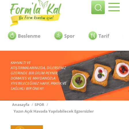
Beslenme
Spor
Tarif
KAHVALTI VE
ATIŞTIRMALARINIZDA, DİLERSENİZ
ÜZERİNDE BİR DİLİM PEYNİR,
DOMATES VE MAYDANOZLA
YİYEBİLECEĞİNİZ HAFİF, PRATİK VE
SAĞLIKLI BİR ÖNERİ!
Anasayfa
/
SPOR
/
Yazın Açık Havada Yapılabilecek Egzersizler