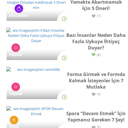
Yemekte Abartmamak
İçin 5 Öneri!
BESLENME
15
Bazı İnsanlar Neden Daha
Fazla Uykuya İhtiyaç
Duyar?
YAŞAM
90
Forma Girmek ve Formda
Kalmak İsteyenler İçin 7
Mutlaka
YAŞAM
16
Spora “Devam Etmek” İçin
Yapmanız Gereken 7 Şey!
SPOR
70