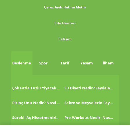
Çerez Aydınlatma Metni
Site Haritası
İletişim
Beslenme
Spor
Tarif
Yaşam
İlham
Çok Fazla Tuzlu Yiyecek Tükettikten Sonra Ne Yapmalı?
Su Diyeti Nedir? Faydaları Nelerdir?
Pirinç Unu Nedir? Nasıl Tüketilir?
Sebze ve Meyvelerin Faydaları!
Sürekli Aç Hissetmenizin 8 Nedeni!
Pre-Workout Nedir, Nasıl Kullanılır?