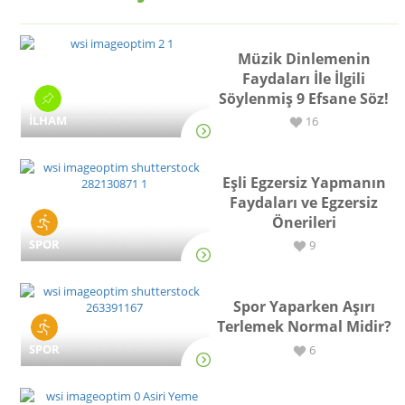
Müzik Dinlemenin
Faydaları İle İlgili
Söylenmiş 9 Efsane Söz!
İLHAM
16
Eşli Egzersiz Yapmanın
Faydaları ve Egzersiz
Önerileri
SPOR
9
Spor Yaparken Aşırı
Terlemek Normal Midir?
SPOR
6