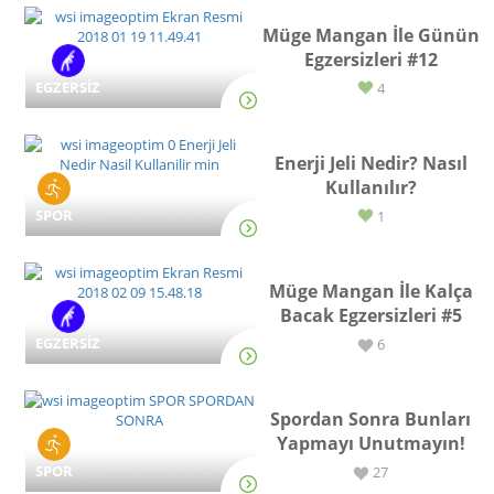
Müge Mangan İle Günün
Egzersizleri #12
EGZERSİZ
4
Enerji Jeli Nedir? Nasıl
Kullanılır?
SPOR
1
Müge Mangan İle Kalça
Bacak Egzersizleri #5
EGZERSİZ
6
Spordan Sonra Bunları
Yapmayı Unutmayın!
SPOR
27