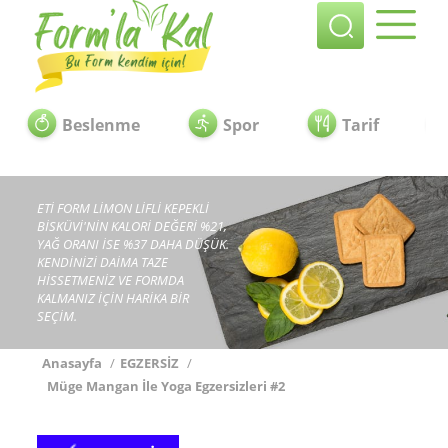
Beslenme
Spor
Tarif
ETİ FORM LİMON LİFLİ KEPEKLİ
BİSKÜVİ'NİN KALORİ DEĞERİ %21,
YAĞ ORANI İSE %37 DAHA DÜŞÜK.
KENDİNİZİ DAİMA TAZE
HİSSETMENİZ VE FORMDA
KALMANIZ İÇİN HARİKA BİR
SEÇİM.
Anasayfa
/
EGZERSİZ
/
Müge Mangan İle Yoga Egzersizleri #2