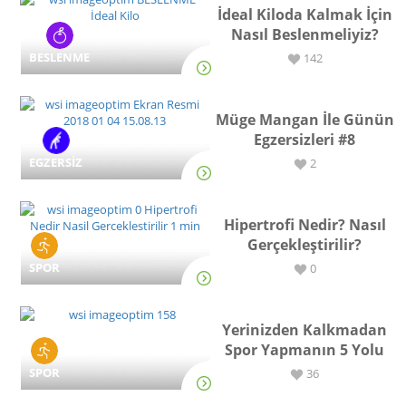
İdeal Kiloda Kalmak İçin
Nasıl Beslenmeliyiz?
BESLENME
142
Müge Mangan İle Günün
Egzersizleri #8
EGZERSİZ
2
Hipertrofi Nedir? Nasıl
Gerçekleştirilir?
SPOR
0
Yerinizden Kalkmadan
Spor Yapmanın 5 Yolu
SPOR
36