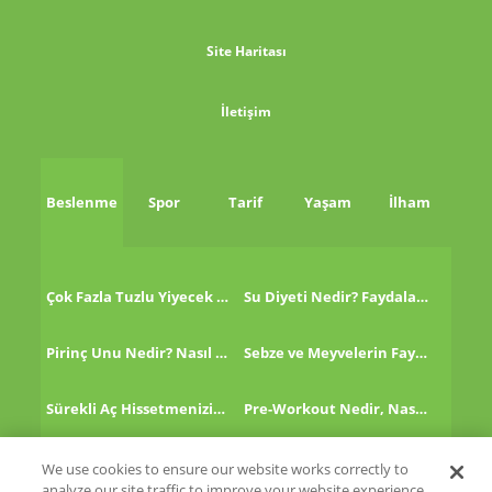
Site Haritası
İletişim
Beslenme
Spor
Tarif
Yaşam
İlham
Çok Fazla Tuzlu Yiyecek Tükettikten Sonra Ne Yapmalı?
Su Diyeti Nedir? Faydaları Nelerdir?
Pirinç Unu Nedir? Nasıl Tüketilir?
Sebze ve Meyvelerin Faydaları!
Sürekli Aç Hissetmenizin 8 Nedeni!
Pre-Workout Nedir, Nasıl Kullanılır?
Kinoa Nedir, Nasıl Tüketilir?
Altın Çilek Nedir? Faydaları Nelerdir?
We use cookies to ensure our website works correctly to
analyze our site traffic to improve your website experience