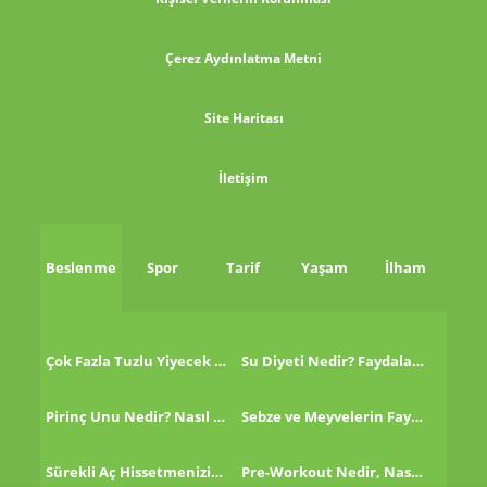
Çerez Aydınlatma Metni
Site Haritası
İletişim
Beslenme
Spor
Tarif
Yaşam
İlham
Çok Fazla Tuzlu Yiyecek Tükettikten Sonra Ne Yapmalı?
Su Diyeti Nedir? Faydaları Nelerdir?
Pirinç Unu Nedir? Nasıl Tüketilir?
Sebze ve Meyvelerin Faydaları!
Sürekli Aç Hissetmenizin 8 Nedeni!
Pre-Workout Nedir, Nasıl Kullanılır?