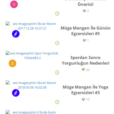
Önerisi!
YAŞAM
2
Müge Mangan İle Günün
Egzersizleri #5
EGZERSİZ
1
Spordan Sonra
Yorgunluğun Nedenleri
SPOR
20
Müge Mangan İle Yoga
Egzersizleri #3
EGZERSİZ
10