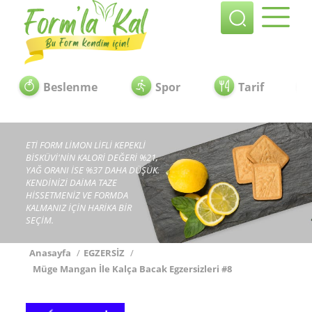
Beslenme
Spor
Tarif
ETİ FORM LİMON LİFLİ KEPEKLİ
BİSKÜVİ'NİN KALORİ DEĞERİ %21,
YAĞ ORANI İSE %37 DAHA DÜŞÜK.
KENDİNİZİ DAİMA TAZE
HİSSETMENİZ VE FORMDA
KALMANIZ İÇİN HARİKA BİR
SEÇİM.
Anasayfa
/
EGZERSİZ
/
Müge Mangan İle Kalça Bacak Egzersizleri #8