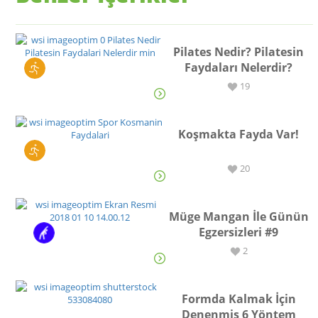
Pilates Nedir? Pilatesin
Faydaları Nelerdir?
SPOR
19
Koşmakta Fayda Var!
SPOR
20
Müge Mangan İle Günün
Egzersizleri #9
EGZERSİZ
2
Formda Kalmak İçin
Denenmiş 6 Yöntem