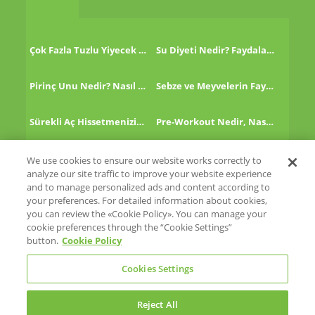
Çok Fazla Tuzlu Yiyecek Tükettikten Sonra Ne Yapmalı?
Su Diyeti Nedir? Faydaları Nelerdir?
Pirinç Unu Nedir? Nasıl Tüketilir?
Sebze ve Meyvelerin Faydaları!
Sürekli Aç Hissetmenizin 8 Nedeni!
Pre-Workout Nedir, Nasıl Kullanılır?
Kinoa Nedir, Nasıl Tüketilir?
Altın Çilek Nedir? Faydaları Nelerdir?
We use cookies to ensure our website works correctly to
analyze our site traffic to improve your website experience
and to manage personalized ads and content according to
your preferences. For detailed information about cookies,
you can review the «Cookie Policy». You can manage your
cookie preferences through the “Cookie Settings”
Eti
button.
Cookie Policy
Eti Cicibebe
Glutensiz Hayat
Cookies Settings
Reject All