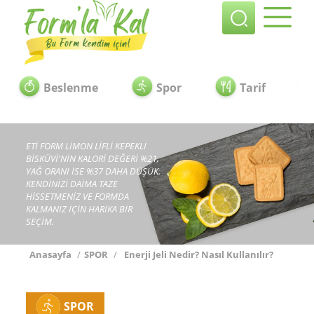
Beslenme
Spor
Tarif
ETİ FORM LİMON LİFLİ KEPEKLİ
BİSKÜVİ'NİN KALORİ DEĞERİ %21,
YAĞ ORANI İSE %37 DAHA DÜŞÜK.
KENDİNİZİ DAİMA TAZE
HİSSETMENİZ VE FORMDA
KALMANIZ İÇİN HARİKA BİR
SEÇİM.
Anasayfa
/
SPOR
/
Enerji Jeli Nedir? Nasıl Kullanılır?
SPOR