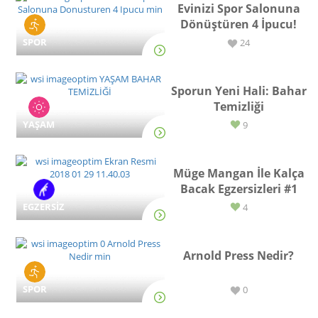
Evinizi Spor Salonuna
Dönüştüren 4 İpucu!
SPOR
24
Sporun Yeni Hali: Bahar
Temizliği
YAŞAM
9
Müge Mangan İle Kalça
Bacak Egzersizleri #1
EGZERSİZ
4
Arnold Press Nedir?
SPOR
0