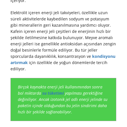
içeriyor.
Elektrolit içeren enerji jeli takviyeleri, özellikle uzun
süreli aktivitelerde kaybedilen sodyum ve potasyum
gibi minerallerin geri kazanılmasına yardımcı oluyor.
Kafein içeren enerji jeli çeşitleri de enerjinin hızlı bir
şekilde iletilmesine katkıda bulunuyor. Meyve aromalı
enerji jelleri ise genellikle antioksidan açısından zengin
doğal besinlerle formüle ediliyor. Bu tür jeller
sporcularda dayanıklılık, konsantrasyon ve
kondisyonu
artırmak
için özellikle de yoğun dönemlerde tercih
ediliyor.
Birçok kaynakta enerji jeli kullanımından sonra
bol miktarda
su tüketimi
yapılması gerektiğine
değiniliyor. Ancak izotonik jel adlı enerji jelinde su
paketin içinde olduğundan bu jelin sindirimi daha
hızlı bir şekilde sağlanabiliyor.