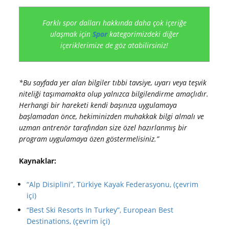
Farklı spor dalları hakkında daha çok içeriğe
ulaşmak için
Spor
kategorimizdeki diğer
içeriklerimize de göz atabilirsiniz!
*Bu sayfada yer alan bilgiler tıbbi tavsiye, uyarı veya teşvik
niteliği taşımamakta olup yalnızca bilgilendirme amaçlıdır.
Herhangi bir hareketi kendi başınıza uygulamaya
başlamadan önce, hekiminizden muhakkak bilgi almalı ve
uzman antrenör tarafından size özel hazırlanmış bir
program uygulamaya özen göstermelisiniz.”
Kaynaklar:
“Alp Disiplini”, Türkiye Kayak Federasyonu, (çevrim
içi)
“Best Ski Resorts In Turkey”, European Best
Destinations, (çevrim içi)