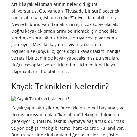
Artık kayak ekipmanlarının neler olduğunu
biliyorsunuz. Öte yandan “Piyasada bir sürü seçenek
var, acaba hangisi bana göre?” diyor da olabilirsiniz.
Neyse ki bunu yanıtlamak sizin için çok kolay olacak.
Doğru kayak ekipmanlarını belirlemek için öncelikle
kendinize soracağınız birkaç soruya cevap vermeniz
gerekiyor. Mesela; kayma seviyeniz ne, vücut
ölçülerinize (boy, kilo) göre doğru kayak takımı hangisi
ve nasıl bir zeminde kayak yapacaksınız? Bu sorulara
doğru cevapları vererek kendiniz için en ideal kayak
ekipmanlarını bulabilirsiniz.
Kayak Teknikleri Nelerdir?
Kayak yapacak kişilerin, öncelikle en temel başlangıç ve
dönüş pozisyonu olan “karsabanı” tekniğini bilmeleri
gerekiyor. Çünkü bu teknik kaymaya başlamak, durmak
ve yön değiştirmek gibi temel hareketlerde kullanılıyor.
Bunun haricinde kullanılan diğer teknikler ise şöyle: