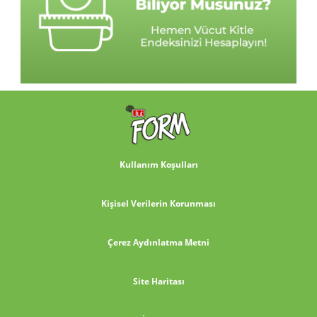
Kullanım Koşulları
Kişisel Verilerin Korunması
Çerez Aydınlatma Metni
Site Haritası