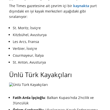
The Times gazetesine ait çevrim içi bir
kaynakta
yurt
dışındaki en iyi kayak merkezleri aşağıdaki gibi
sıralanıyor:
St. Moritz, İsviçre
Kitzbühel, Avusturya
Les Arcs, Fransa
Verbier, İsviçre
Courmayeur, İtalya
St. Anton, Avusturya
Ünlü Türk Kayakçıları
Fatih Arda İpçioğlu
: Balkan Kupası’nda 2’ncilik ve
3’üncülük
Özlem Çarıkçıoğlu
: Uluslararası Kayak Federasyonu