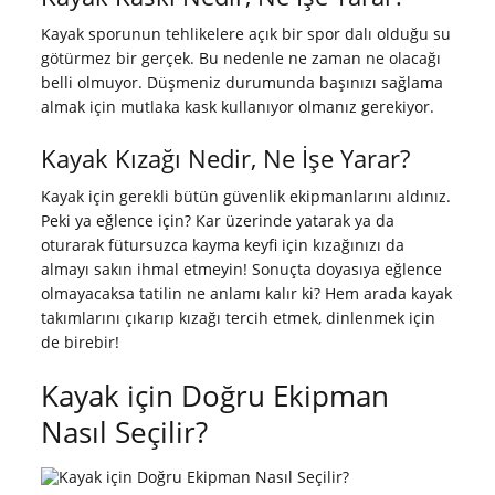
Kayak sporunun tehlikelere açık bir spor dalı olduğu su
götürmez bir gerçek. Bu nedenle ne zaman ne olacağı
belli olmuyor. Düşmeniz durumunda başınızı sağlama
almak için mutlaka kask kullanıyor olmanız gerekiyor.
Kayak Kızağı Nedir, Ne İşe Yarar?
Kayak için gerekli bütün güvenlik ekipmanlarını aldınız.
Peki ya eğlence için? Kar üzerinde yatarak ya da
oturarak fütursuzca kayma keyfi için kızağınızı da
almayı sakın ihmal etmeyin! Sonuçta doyasıya eğlence
olmayacaksa tatilin ne anlamı kalır ki? Hem arada kayak
takımlarını çıkarıp kızağı tercih etmek, dinlenmek için
de birebir!
Kayak için Doğru Ekipman
Nasıl Seçilir?