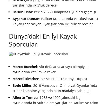
yarışlarında ilk 3’lük derece
Berkin Usta
: Pekin 2022 Olimpiyat Oyunları geçmişi
Ayşenur Duman
: Balkan Kupalarında ve Uluslararası
Kayak Federasyonu yarışlarında ilk 3’lük dereceler
Dünya’daki En İyi Kayak
Sporcuları
Marco Buechel
: Altı defa arka arkaya olimpiyat
oyunlarına katılım ve rekor
Marcel Hirscher
: Bir sezonda 13 dünya kupası
Bode Miller
: 2010 Vancouver Olimpiyat Oyunları’nda
süper kombine yarışında altın madalya sahipliği
Alberto Tomba
: 1988 ve 1992 yılındaki kış
oyunlarında büyük slalom yarışlarına katılım ve rekor