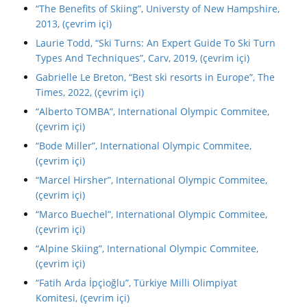
“The Benefits of Skiing”, Universty of New Hampshire,
2013, (çevrim içi)
Laurie Todd, “Ski Turns: An Expert Guide To Ski Turn
Types And Techniques”, Carv, 2019, (çevrim içi)
Gabrielle Le Breton, “Best ski resorts in Europe”, The
Times, 2022, (çevrim içi)
“Alberto TOMBA”, International Olympic Commitee,
(çevrim içi)
“Bode Miller”, International Olympic Commitee,
(çevrim içi)
“Marcel Hirsher”, International Olympic Commitee,
(çevrim içi)
“Marco Buechel”, International Olympic Commitee,
(çevrim içi)
“Alpine Skiing”, International Olympic Commitee,
(çevrim içi)
“Fatih Arda İpçioğlu”, Türkiye Milli Olimpiyat
Komitesi, (çevrim içi)