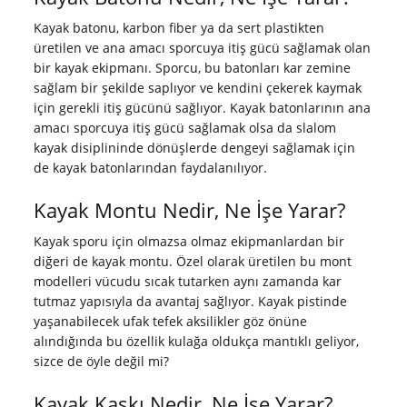
Kayak batonu, karbon fiber ya da sert plastikten
üretilen ve ana amacı sporcuya itiş gücü sağlamak olan
bir kayak ekipmanı. Sporcu, bu batonları kar zemine
sağlam bir şekilde saplıyor ve kendini çekerek kaymak
için gerekli itiş gücünü sağlıyor. Kayak batonlarının ana
amacı sporcuya itiş gücü sağlamak olsa da slalom
kayak disiplininde dönüşlerde dengeyi sağlamak için
de kayak batonlarından faydalanılıyor.
Kayak Montu Nedir, Ne İşe Yarar?
Kayak sporu için olmazsa olmaz ekipmanlardan bir
diğeri de kayak montu. Özel olarak üretilen bu mont
modelleri vücudu sıcak tutarken aynı zamanda kar
tutmaz yapısıyla da avantaj sağlıyor. Kayak pistinde
yaşanabilecek ufak tefek aksilikler göz önüne
alındığında bu özellik kulağa oldukça mantıklı geliyor,
sizce de öyle değil mi?
Kayak Kaskı Nedir, Ne İşe Yarar?