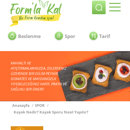
Beslenme
Spor
Tarif
KAHVALTI VE
ATIŞTIRMALARINIZDA, DİLERSENİZ
ÜZERİNDE BİR DİLİM PEYNİR,
DOMATES VE MAYDANOZLA
YİYEBİLECEĞİNİZ HAFİF, PRATİK VE
SAĞLIKLI BİR ÖNERİ!
Anasayfa
/
SPOR
/
Kayak Nedir? Kayak Sporu Nasıl Yapılır?