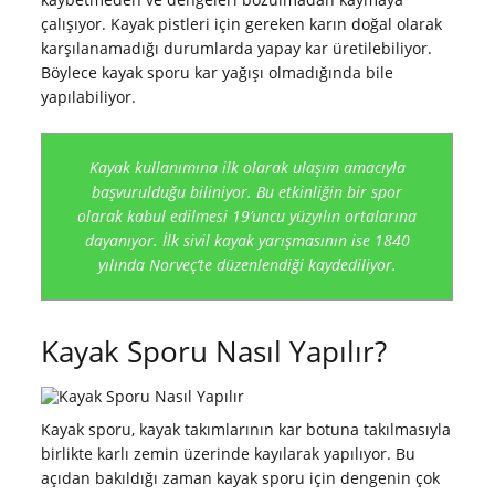
çalışıyor. Kayak pistleri için gereken karın doğal olarak
karşılanamadığı durumlarda yapay kar üretilebiliyor.
Böylece kayak sporu kar yağışı olmadığında bile
yapılabiliyor.
Kayak kullanımına ilk olarak ulaşım amacıyla
başvurulduğu biliniyor. Bu etkinliğin bir spor
olarak kabul edilmesi 19’uncu yüzyılın ortalarına
dayanıyor. İlk sivil kayak yarışmasının ise 1840
yılında Norveç’te düzenlendiği kaydediliyor.
Kayak Sporu Nasıl Yapılır?
Kayak sporu, kayak takımlarının kar botuna takılmasıyla
birlikte karlı zemin üzerinde kayılarak yapılıyor. Bu
açıdan bakıldığı zaman kayak sporu için dengenin çok