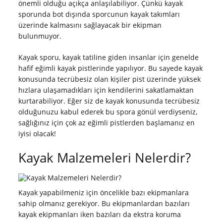
önemli olduğu açıkça anlaşılabiliyor. Çünkü kayak
sporunda bot dışında sporcunun kayak takımları
üzerinde kalmasını sağlayacak bir ekipman
bulunmuyor.
Kayak sporu, kayak tatiline giden insanlar için genelde
hafif eğimli kayak pistlerinde yapılıyor. Bu sayede kayak
konusunda tecrübesiz olan kişiler pist üzerinde yüksek
hızlara ulaşamadıkları için kendilerini sakatlamaktan
kurtarabiliyor. Eğer siz de kayak konusunda tecrübesiz
olduğunuzu kabul ederek bu spora gönül verdiyseniz,
sağlığınız için çok az eğimli pistlerden başlamanız en
iyisi olacak!
Kayak Malzemeleri Nelerdir?
Kayak yapabilmeniz için öncelikle bazı ekipmanlara
sahip olmanız gerekiyor. Bu ekipmanlardan bazıları
kayak ekipmanları iken bazıları da ekstra koruma