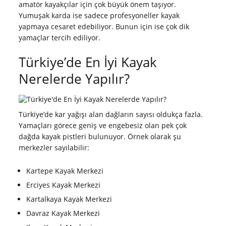
amatör kayakçılar için çok büyük önem taşıyor.
Yumuşak karda ise sadece profesyoneller kayak
yapmaya cesaret edebiliyor. Bunun için ise çok dik
yamaçlar tercih ediliyor.
Türkiye’de En İyi Kayak
Nerelerde Yapılır?
Türkiye’de kar yağışı alan dağların sayısı oldukça fazla.
Yamaçları görece geniş ve engebesiz olan pek çok
dağda kayak pistleri bulunuyor. Örnek olarak şu
merkezler sayılabilir:
Kartepe Kayak Merkezi
Erciyes Kayak Merkezi
Kartalkaya Kayak Merkezi
Davraz Kayak Merkezi