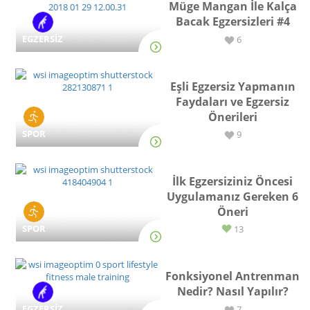
Müge Mangan İle Kalça
Bacak Egzersizleri #4
EGZERSİZ
6
Eşli Egzersiz Yapmanın
Faydaları ve Egzersiz
Önerileri
SPOR
9
İlk Egzersiziniz Öncesi
Uygulamanız Gereken 6
Öneri
SPOR
13
Fonksiyonel Antrenman
Nedir? Nasıl Yapılır?
EGZERSİZ
7