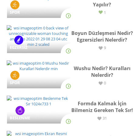
Yapılır?
SPOR
1
Boyun Düzleşmesi Nedir?
Egzersizleri Nelerdir?
EGZERSİZ
9
Wushu Nedir? Kuralları
Nelerdir?
SPOR
0
Formda Kalmak İçin
Bilmeniz Gereken Tek Sır!
BESLENME
31