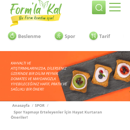
Beslenme
Spor
Tarif
KAHVALTI VE
ATIŞTIRMALARINIZDA, DİLERSENİZ
ÜZERİNDE BİR DİLİM PEYNİR,
DOMATES VE MAYDANOZLA
YİYEBİLECEĞİNİZ HAFİF, PRATİK VE
SAĞLIKLI BİR ÖNERİ!
Anasayfa
/
SPOR
/
Spor Yapmayı Erteleyenler İçin Hayat Kurtaran
Öneriler!