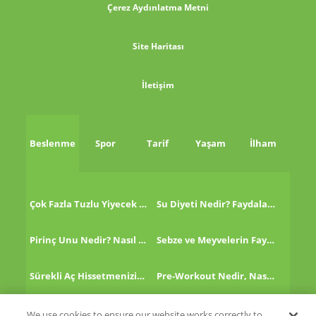
Çerez Aydınlatma Metni
Site Haritası
İletişim
Beslenme
Spor
Tarif
Yaşam
İlham
Çok Fazla Tuzlu Yiyecek Tükettikten Sonra Ne Yapmalı?
Su Diyeti Nedir? Faydaları Nelerdir?
Pirinç Unu Nedir? Nasıl Tüketilir?
Sebze ve Meyvelerin Faydaları!
Sürekli Aç Hissetmenizin 8 Nedeni!
Pre-Workout Nedir, Nasıl Kullanılır?
Kinoa Nedir, Nasıl Tüketilir?
Altın Çilek Nedir? Faydaları Nelerdir?
We use cookies to ensure our website works correctly to