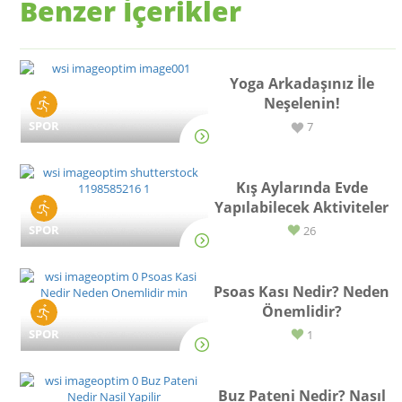
Benzer İçerikler
Yoga Arkadaşınız İle
Neşelenin!
SPOR
7
Kış Aylarında Evde
Yapılabilecek Aktiviteler
SPOR
26
Psoas Kası Nedir? Neden
Önemlidir?
SPOR
1
Buz Pateni Nedir? Nasıl