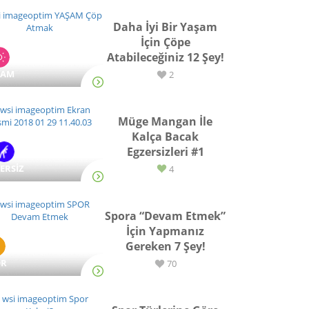
Daha İyi Bir Yaşam
İçin Çöpe
Atabileceğiniz 12 Şey!
ŞAM
2
Müge Mangan İle
Kalça Bacak
Egzersizleri #1
ERSİZ
4
Spora “Devam Etmek”
İçin Yapmanız
Gereken 7 Şey!
OR
70