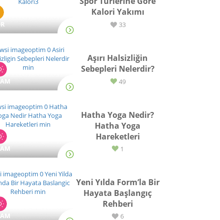
Spor Türlerine Göre
Kalori Yakımı
OR
33
Aşırı Halsizliğin
Sebepleri Nelerdir?
ŞAM
49
Hatha Yoga Nedir?
Hatha Yoga
Hareketleri
ŞAM
1
Yeni Yılda Form’la Bir
Hayata Başlangıç
Rehberi
ŞAM
6