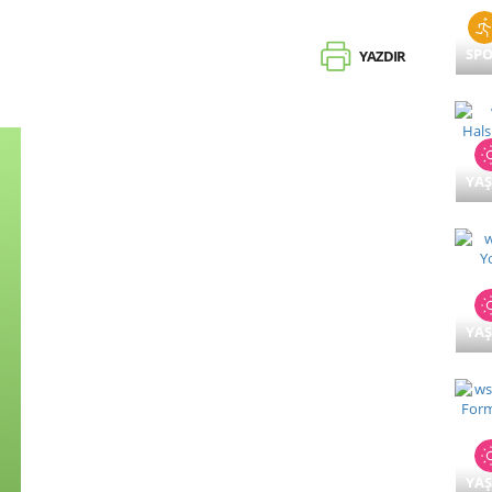
SP
YAZDIR
YA
YA
YA