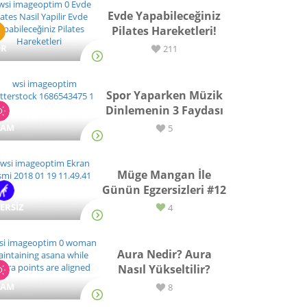
Evde Yapabileceğiniz
Pilates Hareketleri!
OR
211
Spor Yaparken Müzik
Dinlemenin 3 Faydası
ŞAM
5
Müge Mangan İle
Günün Egzersizleri #12
ERSİZ
4
Aura Nedir? Aura
Nasıl Yükseltilir?
ŞAM
8