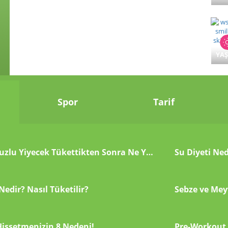
YA
Spor
Tarif
Çok Fazla Tuzlu Yiyecek Tükettikten Sonra Ne Yapmalı?
Su Diyeti Ned
Nedir? Nasıl Tüketilir?
Sebze ve Mey
Hissetmenizin 8 Nedeni!
Pre-Workout N