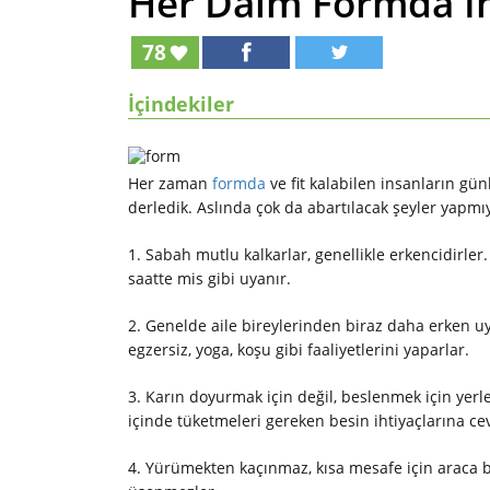
Her Daim Formda İns
78
İçindekiler
Her zaman
formda
ve fit kalabilen insanların gün
derledik. Aslında çok da abartılacak şeyler yapmıy
1. Sabah mutlu kalkarlar, genellikle erkencidirle
saatte mis gibi uyanır.
2. Genelde aile bireylerinden biraz daha erken 
egzersiz, yoga, koşu gibi faaliyetlerini yaparlar.
3. Karın doyurmak için değil, beslenmek için yer
içinde tüketmeleri gereken besin ihtiyaçlarına ce
4. Yürümekten kaçınmaz, kısa mesafe için araca