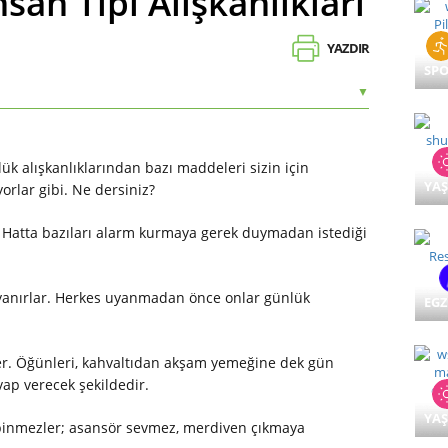
an Tipi Alışkanlıkları
YAZDIR
SP
▼
lük alışkanlıklarından bazı maddeleri sizin için
YA
orlar gibi. Ne dersiniz?
r. Hatta bazıları alarm kurmaya gerek duymadan istediği
uyanırlar. Herkes uyanmadan önce onlar günlük
EGZ
ler. Öğünleri, kahvaltıdan akşam yemeğine dek gün
vap verecek şekildedir.
YA
 binmezler; asansör sevmez, merdiven çıkmaya