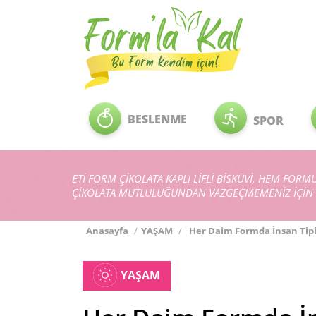
BESLENME
SPOR
ETİ FORM ÇİKOLATA KAPLI LİFLİ BİSKÜVİ, HEM FO
ÇİKOLATA MUTLULUĞUNDAN VAZGEÇMEMENİZ İÇİN 
Anasayfa
/
YAŞAM
/
Her Daim Formda İnsan Tipi 
YAŞAM