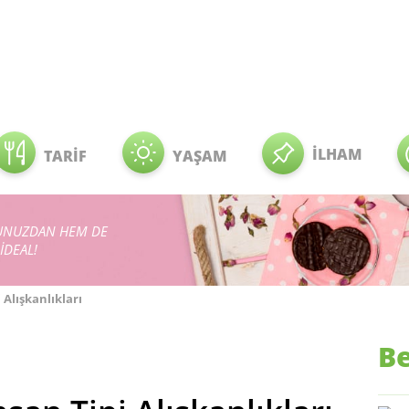
İLHAM
TARİF
YAŞAM
RMUNUZDAN HEM DE
İDEAL!
Alışkanlıkları
Be