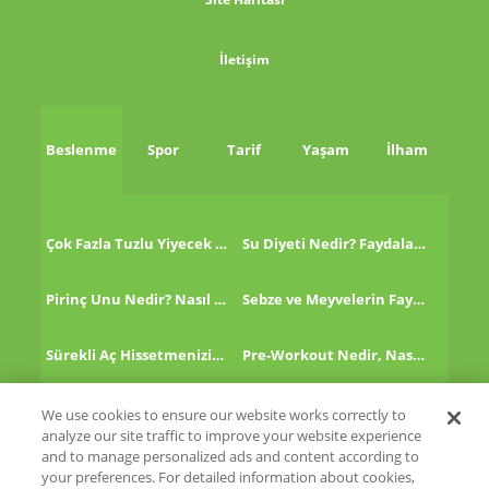
İletişim
Beslenme
Spor
Tarif
Yaşam
İlham
Çok Fazla Tuzlu Yiyecek Tükettikten Sonra Ne Yapmalı?
Su Diyeti Nedir? Faydaları Nelerdir?
Pirinç Unu Nedir? Nasıl Tüketilir?
Sebze ve Meyvelerin Faydaları!
Sürekli Aç Hissetmenizin 8 Nedeni!
Pre-Workout Nedir, Nasıl Kullanılır?
Kinoa Nedir, Nasıl Tüketilir?
Altın Çilek Nedir? Faydaları Nelerdir?
We use cookies to ensure our website works correctly to
analyze our site traffic to improve your website experience
and to manage personalized ads and content according to
your preferences. For detailed information about cookies,