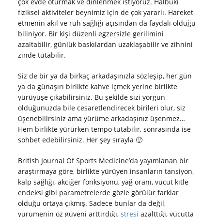
çok evde oturmak ve dinlenmek istiyoruz. Halbuki
fiziksel aktiviteler beynimiz için de çok yararlı. Hareket
etmenin akıl ve ruh sağlığı açısından da faydalı olduğu
biliniyor. Bir kişi düzenli egzersizle gerilimini
azaltabilir, günlük baskılardan uzaklaşabilir ve zihnini
zinde tutabilir.
Siz de bir ya da birkaç arkadaşınızla sözleşip, her gün
ya da günaşırı birlikte kahve içmek yerine birlikte
yürüyüşe çıkabilirsiniz. Bu şekilde sizi yorgun
olduğunuzda bile cesaretlendirecek birileri olur, siz
üşenebilirsiniz ama yürüme arkadaşınız üşenmez…
Hem birlikte yürürken tempo tutabilir, sonrasında ise
sohbet edebilirsiniz. Her şey sırayla 🙂
British Journal Of Sports Medicine’da yayımlanan bir
araştırmaya göre, birlikte yürüyen insanların tansiyon,
kalp sağlığı, akciğer fonksiyonu, yağ oranı, vücut kitle
endeksi gibi parametrelerde gözle görülür farklar
olduğu ortaya çıkmış. Sadece bunlar da değil,
yürümenin öz güveni arttırdığı,
stresi
azalttığı, vücutta