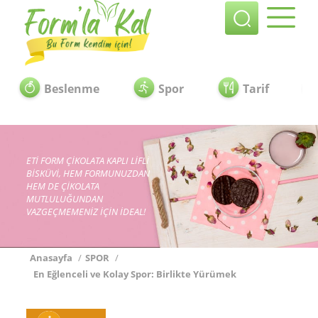
Beslenme
Spor
Tarif
ETİ FORM ÇİKOLATA KAPLI LİFLİ
BİSKÜVİ, HEM FORMUNUZDAN
HEM DE ÇİKOLATA
MUTLULUĞUNDAN
VAZGEÇMEMENİZ İÇİN İDEAL!
Anasayfa
/
SPOR
/
En Eğlenceli ve Kolay Spor: Birlikte Yürümek