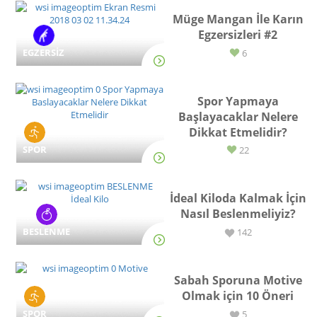
Müge Mangan İle Karın
Egzersizleri #2
EGZERSİZ
6
Spor Yapmaya
Başlayacaklar Nelere
Dikkat Etmelidir?
SPOR
22
İdeal Kiloda Kalmak İçin
Nasıl Beslenmeliyiz?
BESLENME
142
Sabah Sporuna Motive
Olmak için 10 Öneri
SPOR
5