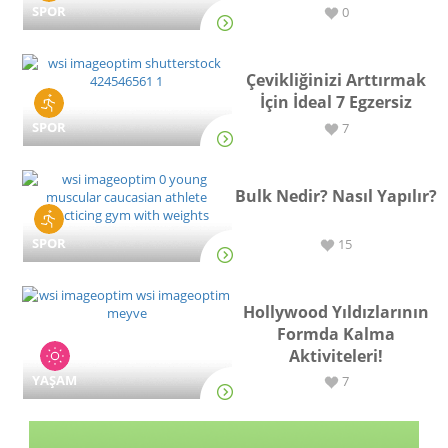
SPOR
0
Çevikliğinizi Arttırmak
İçin İdeal 7 Egzersiz
SPOR
7
Bulk Nedir? Nasıl Yapılır?
SPOR
15
Hollywood Yıldızlarının
Formda Kalma
Aktiviteleri!
YAŞAM
7