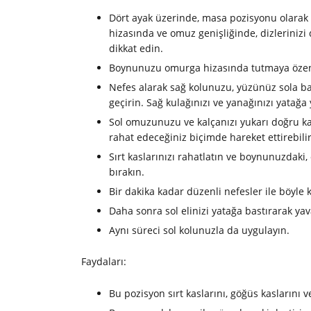
Dört ayak üzerinde, masa pozisyonu olarak 
hizasında ve omuz genişliğinde, dizlerinizi
dikkat edin.
Boynunuzu omurga hizasında tutmaya özen
Nefes alarak sağ kolunuzu, yüzünüz sola bak
geçirin. Sağ kulağınızı ve yanağınızı yatağa 
Sol omuzunuzu ve kalçanızı yukarı doğru ka
rahat edeceğiniz biçimde hareket ettirebilir
Sırt kaslarınızı rahatlatın ve boynunuzdak
bırakın.
Bir dakika kadar düzenli nefesler ile böyle k
Daha sonra sol elinizi yatağa bastırarak y
Aynı süreci sol kolunuzla da uygulayın.
Faydaları:
Bu pozisyon sırt kaslarını, göğüs kaslarını 