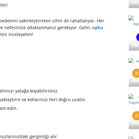
EGZ
denini sakinleştirirken zihni de rahatlatıyor. Her
ve nefesinize odaklanmanız gerekiyor. Gelin,
uyku
tini inceleyelim!
EGZ
SP
ınızı yatağa koyabilirsiniz.
laştırın ve kollarınızı ileri doğru uzatın.
vam edin.
SP
zlarınızdaki gerginliği alır