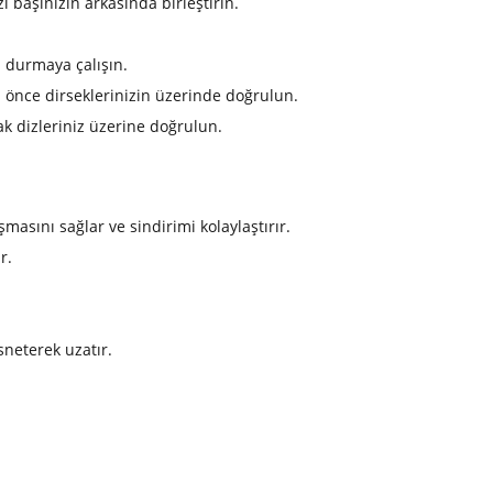
 başınızın arkasında birleştirin.
ı durmaya çalışın.
p önce dirseklerinizin üzerinde doğrulun.
k dizleriniz üzerine doğrulun.
masını sağlar ve sindirimi kolaylaştırır.
r.
esneterek uzatır.