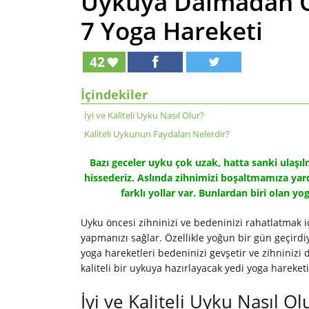
Uykuya Dalmadan Ö
7 Yoga Hareketi
42
İçindekiler
İyi ve Kaliteli Uyku Nasıl Olur?
Kaliteli Uykunun Faydaları Nelerdir?
Bazı geceler uyku çok uzak, hatta sanki ulaşı
hissederiz. Aslında zihnimizi boşaltmamıza ya
farklı yollar var. Bunlardan biri olan yog
Uyku öncesi zihninizi ve bedeninizi rahatlatmak 
yapmanızı sağlar. Özellikle yoğun bir gün geçird
yoga hareketleri bedeninizi gevşetir ve zihninizi d
kaliteli bir uykuya hazırlayacak yedi yoga hareket
İyi ve Kaliteli Uyku Nasıl Ol