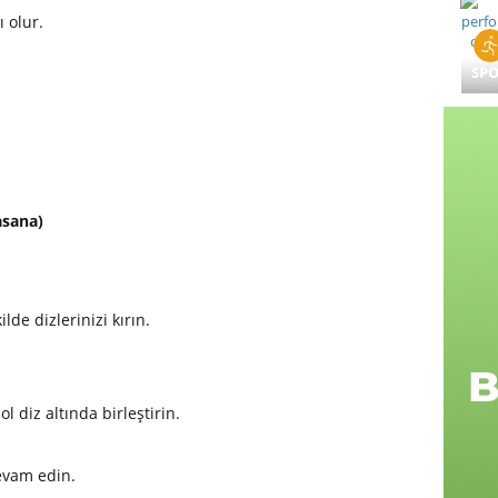
 olur.
SP
asana)
lde dizlerinizi kırın.
ol diz altında birleştirin.
evam edin.