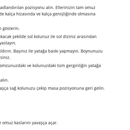
adlandırılan pozisyonu alın. Ellerinizin tam omuz
 de kalça hizasında ve kalça genişliğinde olmasına
 gösterin.
acak şekilde sol kolunuz ile sol diziniz arasından
yaslayın.
ldırın. Başınız ile yatağa baskı yapmayın. Boynunuzu
siniz.
i, omzunuzdaki ve kolunuzdaki tüm gerginliğin yatağa
alın.
avaşça sağ kolunuzu çekip masa pozisyonuna geri gelin.
ve omuz kaslarını yavaşça açar.