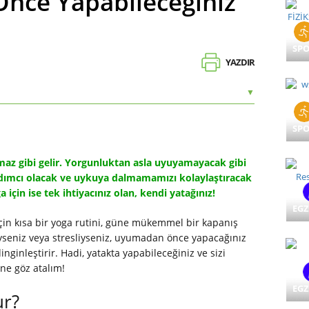
nce Yapabileceğiniz
SP
YAZDIR
▼
SP
lmaz gibi gelir. Yorgunluktan asla uyuyamayacak gibi
rdımcı olacak ve uykuya dalmamamızı kolaylaştıracak
a için ise tek ihtiyacınız olan, kendi yatağınız!
EGZ
için kısa bir yoga rutini, güne mükemmel bir kapanış
iyseniz veya stresliyseniz, uyumadan önce yapacağınız
inginleştirir. Hadi, yatakta yapabileceğiniz ve sizi
ine göz atalım!
EGZ
ur?