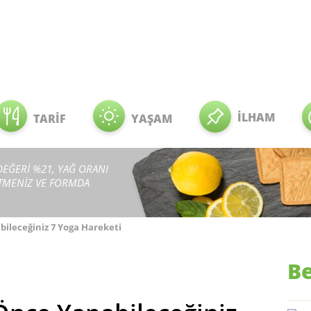
İLHAM
TARİF
YAŞAM
 DEĞERİ %21, YAĞ ORANI
ETMENİZ VE FORMDA
leceğiniz 7 Yoga Hareketi
Be