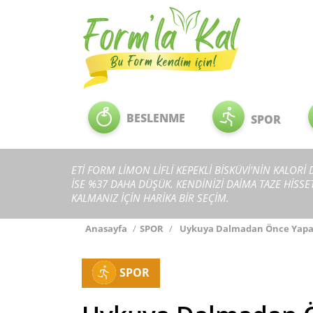
BESLENME
SPOR
ETİ FORM LİMON LİFLİ KEPEKLİ BİSKÜVİ'NİN KALORİ
İSE %37 DAHA DÜŞÜK. KENDİNİZİ DAİMA TAZE HİSS
KALMANIZ İÇİN HARİKA BİR SEÇİM.
Anasayfa
/
SPOR
/
Uykuya Dalmadan Önce Yapabi
SPOR