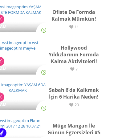
Ofiste De Formda
Kalmak Mümkün!
ŞAM
11
Hollywood
Yıldızlarının Formda
Kalma Aktiviteleri!
ŞAM
7
Sabah 6’da Kalkmak
İçin 6 Harika Neden!
ŞAM
29
Müge Mangan İle
Günün Egzersizleri #5