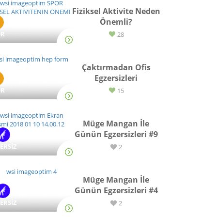
Fiziksel Aktivite Neden
Önemli?
OR
28
Çaktırmadan Ofis
Egzersizleri
OR
15
Müge Mangan İle
Günün Egzersizleri #9
ERSİZ
2
Müge Mangan İle
Günün Egzersizleri #4
ERSİZ
2